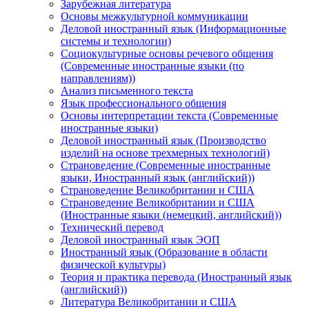
Зарубежная литература
Основы межкультурной коммуникации
Деловой иностранный язык (Информационные
системы и технологии)
Социокультурные основы речевого общения
(Современные иностранные языки (по
направлениям))
Анализ письменного текста
Язык профессионального общения
Основы интерпретации текста (Современные
иностранные языки)
Деловой иностранный язык (Производство
изделий на основе трехмерных технологий)
Страноведение (Современные иностранные
языки, Иностранный язык (английский))
Страноведение Великобритании и США
Страноведение Великобритании и США
(Иностранные языки (немецкий, английский))
Технический перевод
Деловой иностранный язык ЭОП
Иностранный язык (Образование в области
физической культуры)
Теория и практика перевода (Иностранный язык
(английский))
Литература Великобритании и США