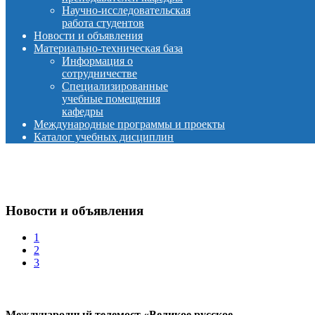
Научно-исследовательская
работа студентов
Новости и объявления
Материально-техническая база
Информация о
сотрудничестве
Специализированные
учебные помещения
кафедры
Международные программы и проекты
Каталог учебных дисциплин
Новости и объявления
1
2
3
Международный телемост «Великое русское…