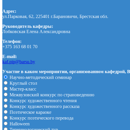
Адрес:
ул.Парковая, 62, 225401 г.Барановичи, Брестская обл.
Руководитель кафедры:
Лобковская Елена Александровна
Телефон:
+375 163 68 01 70
E-mail:
kaf.pip@barsu.by
Участие в каком мероприятии, организованном кафедрой, В
Научно-методический семинар
Круглый стол
Мастер-класс
Межвузовский конкурс по страноведению
Конкурс художественного чтения
Конкурс художественного рассказа
Поэтическое караоке
Конкурс поэтического перевода
Halloween
Терминологический тур