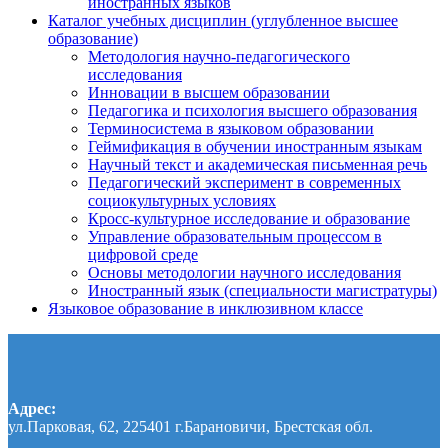
иностранных языков
Каталог учебных дисциплин (углубленное высшее
образование)
Методология научно-педагогического
исследования
Инновации в высшем образовании
Педагогика и психология высшего образования
Терминосистема в языковом образовании
Геймификация в обучении иностранным языкам
Научный текст и академическая письменная речь
Педагогический эксперимент в современных
социокультурных условиях
Кросс-культурное исследование и образование
Управление образовательным процессом в
цифровой среде
Основы методологии научного исследования
Иностранный язык (специальности магистратуры)
Языковое образование в инклюзивном классе
Адрес:
ул.Парковая, 62, 225401 г.Барановичи, Брестская обл.