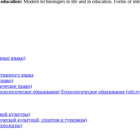
l education:
Modern technologies in life and in education. Forms of inte
нные языки)
транного языка
право)
ическое право)
ихологическое образование;Технологическое образование (обсл
кой культуры)
ческой культурой, спортом и туризмом)
хнологии)