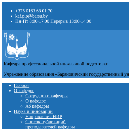
+375 0163 68 01 70
kaf.pip@barsu.by
Пн-Пт 8:00-17:00 Перерыв 13:00-14:00
Кафедра профессиональной иноязычной подготовки
Учреждение образования «Барановичский государственный у
Главная
О кафедре
Сотрудники кафедры
О кафедре
Аб кафедры
Наука и инновации
Направления НИР
Список публикаций
преподавателей кафедры