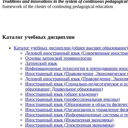
Traditions and innovations in the system of continuous pedagogica
framework of the cluster of continuing pedagogical education
Каталог учебных дисциплин
Каталог учебных дисциплин (общее высшее образование)
Деловой иностранный язык (Современные иностра
Основы латинской терминологии
Латинский язык
Информационные технологии в преподавании инос
Иностранный язык (Правоведение, Экономическое 
Деловой иностранный язык (Правоведение, Эконом
Иностранный язык (Социально-педагогическое и пс
образование; Дошкольное образование)
Иностранный язык (общее владение)
Иностранный язык (профессиональная лексика)
Иностранный язык (Образование в области физичес
Иностранный язык (Организация и управление физи
Иностранный язык (Информационные системы и те
Иностранный язык (Инженерная экономика)
Иностранный язык (Электронная экономика)