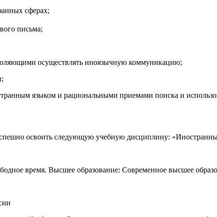
занных сферах;
вого письма;
озволяющими осуществлять иноязычную коммуникацию;
;
остранным языком и рациональными приемами поиска и использ
спешно освоить следующую учебную дисциплину: «Иностранный
ободное время. Высшее образование: Современное высшее образо
сии