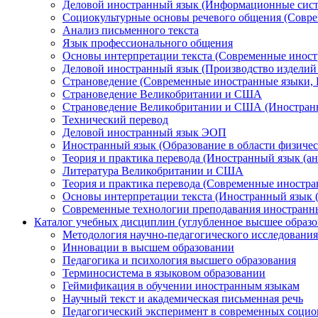
Деловой иностранный язык (Информационные сист
Социокультурные основы речевого общения (Совре
Анализ письменного текста
Язык профессионального общения
Основы интерпретации текста (Современные иност
Деловой иностранный язык (Производство изделий 
Страноведение (Современные иностранные языки, 
Страноведение Великобритании и США
Страноведение Великобритании и США (Иностранн
Технический перевод
Деловой иностранный язык ЭОП
Иностранный язык (Образование в области физичес
Теория и практика перевода (Иностранный язык (ан
Литература Великобритании и США
Теория и практика перевода (Современные иностра
Основы интерпретации текста (Иностранный язык 
Современные технологии преподавания иностранн
Каталог учебных дисциплин (углубленное высшее образо
Методология научно-педагогического исследования
Инновации в высшем образовании
Педагогика и психология высшего образования
Терминосистема в языковом образовании
Геймификация в обучении иностранным языкам
Научный текст и академическая письменная речь
Педагогический эксперимент в современных социо