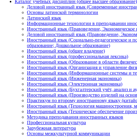
Каталог учебных дисциплин (общее высшее образование)
Деловой иностранный язык (Современные иностра
Основы латинской терминологии
Латинский язык
Информационные технологии в преподавании инос
Иностранный язык (Правоведение, Экономическое 
Деловой иностранный язык (Правоведение, Эконом
Иностранный язык (Социально-педагогическое и пс
образование; Дошкольное образование)
Иностранный язык (общее владение)
Иностранный язык (профессиональная лексика)
Иностранный язык (Образование в области физичес
Иностранный язык (Организация и управление физи
Иностранный язык (Информационные системы и те
Иностранный язык (Инженерная экономика)
Иностранный язык (Электронная экономика)
Иностранный язык (Бухгалтерский учёт, анализ и ау
Иностранный язык (Производство изделий на осно
Практикум по второму иностранному языку (китай
Иностранный язык (Технология машиностроения, м
Иностранный язык (Техническое обеспечение произ
Методика преподавания иностранных языков
Профессиональная культура
Зарубежная литература
Основы межкультурной коммуникации