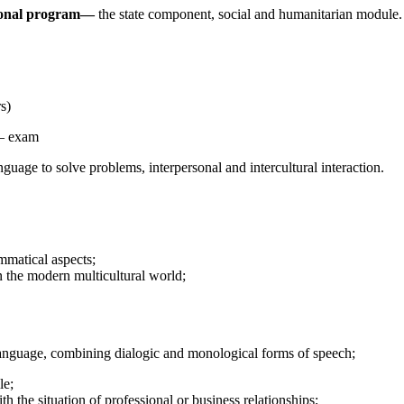
ational program—
the state component, social and humanitarian module.
s)
 – exam
guage to solve problems, interpersonal and intercultural interaction.
ammatical aspects;
 the modern multicultural world;
language, combining dialogic and monological forms of speech;
le;
th the situation of professional or business relationships;