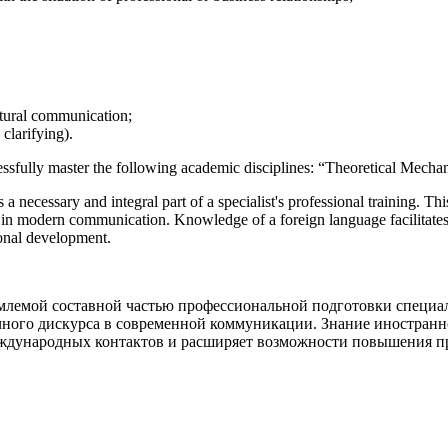
ultural communication;
clarifying).
ccessfully master the following academic disciplines: “Theoretical Me
 a necessary and integral part of a specialist's professional training. Thi
e in modern communication. Knowledge of a foreign language facilitates a
ional development.
млемой составной частью профессиональной подготовки специа
ного дискурса в современной коммуникации. Знание иностранно
еждународных контактов и расширяет возможности повышения п