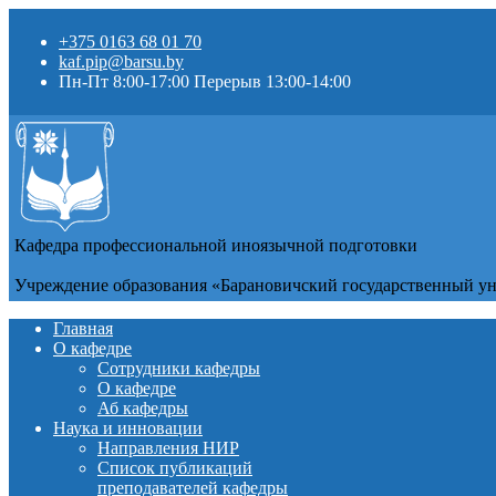
+375 0163 68 01 70
kaf.pip@barsu.by
Пн-Пт 8:00-17:00 Перерыв 13:00-14:00
Кафедра профессиональной иноязычной подготовки
Учреждение образования «Барановичский государственный у
Главная
О кафедре
Сотрудники кафедры
О кафедре
Аб кафедры
Наука и инновации
Направления НИР
Список публикаций
преподавателей кафедры