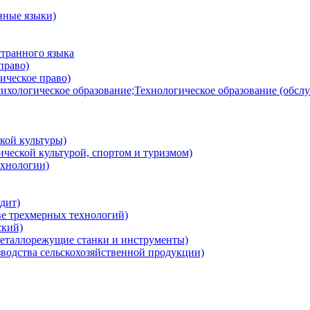
нные языки)
транного языка
право)
ическое право)
ихологическое образование;Технологическое образование (обсл
кой культуры)
ческой культурой, спортом и туризмом)
хнологии)
дит)
ве трехмерных технологий)
ский)
еталлорежущие станки и инструменты)
водства сельскохозяйственной продукции)