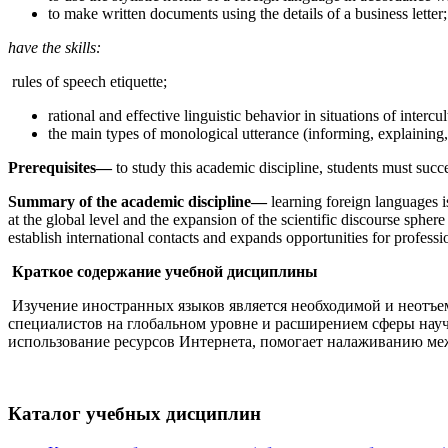
to make written documents using the details of a business letter;
have the skills:
rules of speech etiquette;
rational and effective linguistic behavior in situations of interc
the main types of monological utterance (informing, explaining, 
Prerequisites—
to study this academic discipline, students must su
Summary of the academic discipline—
learning foreign languages is
at the global level and the expansion of the scientific discourse spher
establish international contacts and expands opportunities for profess
Краткое содержание учебной дисциплины
Изучение иностранных языков является необходимой и неотъе
специалистов на глобальном уровне и расширением сферы науч
использование ресурсов Интернета, помогает налаживанию м
Каталог учебных дисциплин