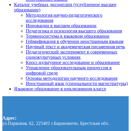
Каталог учебных дисциплин (углубленное высшее
образование)
Методология научно-педагогического
исследования
Инновации в высшем образовании
Педагогика и психология высшего образования
Терминосистема в языковом образовании
Геймификация в обучении иностранным языкам
Научный текст и академическая письменная речь
Педагогический эксперимент в современных
социокультурных условиях
Кросс-культурное исследование и образование
Управление образовательным процессом в
цифровой среде
Основы методологии научного исследования
Иностранный язык (специальности магистратуры)
Языковое образование в инклюзивном классе
Адрес:
ул.Парковая, 62, 225401 г.Барановичи, Брестская обл.