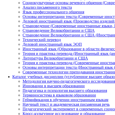
Социокультурные основы речевого общения (Совре
Анализ письменного текста
Язык профессионального общения
Основы интерпретации текста (Современные иност
Деловой иностранный язык (Производство изделий 
Страноведение (Современные иностранные языки, 
Страноведение Великобритании и США
Страноведение Великобритании и США (Иностранн
Технический перевод
Деловой иностранный язык ЭОП
Иностранный язык (Образование в области физичес
Теория и практика перевода (Иностранный язык (ан
Литература Великобритании и США
Теория и практика перевода (Современные иностра
Основы интерпретации текста (Иностранный язык 
Современные технологии преподавания иностранн
Каталог учебных дисциплин (углубленное высшее образо
Методология научно-педагогического исследования
Инновации в высшем образовании
Педагогика и психология высшего образования
Терминосистема в языковом образовании
Геймификация в обучении иностранным языкам
Научный текст и академическая письменная речь
Педагогический эксперимент в современных социо
Кросс-культурное исследование и образование