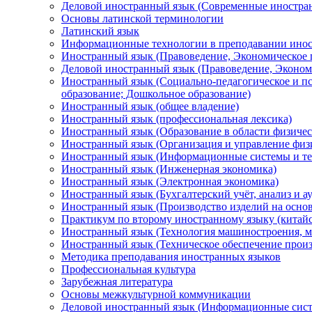
Деловой иностранный язык (Современные иностра
Основы латинской терминологии
Латинский язык
Информационные технологии в преподавании инос
Иностранный язык (Правоведение, Экономическое 
Деловой иностранный язык (Правоведение, Эконом
Иностранный язык (Социально-педагогическое и пс
образование; Дошкольное образование)
Иностранный язык (общее владение)
Иностранный язык (профессиональная лексика)
Иностранный язык (Образование в области физичес
Иностранный язык (Организация и управление физи
Иностранный язык (Информационные системы и те
Иностранный язык (Инженерная экономика)
Иностранный язык (Электронная экономика)
Иностранный язык (Бухгалтерский учёт, анализ и ау
Иностранный язык (Производство изделий на осно
Практикум по второму иностранному языку (китай
Иностранный язык (Технология машиностроения, м
Иностранный язык (Техническое обеспечение произ
Методика преподавания иностранных языков
Профессиональная культура
Зарубежная литература
Основы межкультурной коммуникации
Деловой иностранный язык (Информационные сист