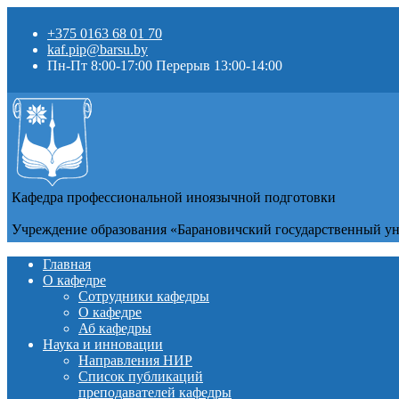
+375 0163 68 01 70
kaf.pip@barsu.by
Пн-Пт 8:00-17:00 Перерыв 13:00-14:00
Кафедра профессиональной иноязычной подготовки
Учреждение образования «Барановичский государственный у
Главная
О кафедре
Сотрудники кафедры
О кафедре
Аб кафедры
Наука и инновации
Направления НИР
Список публикаций
преподавателей кафедры