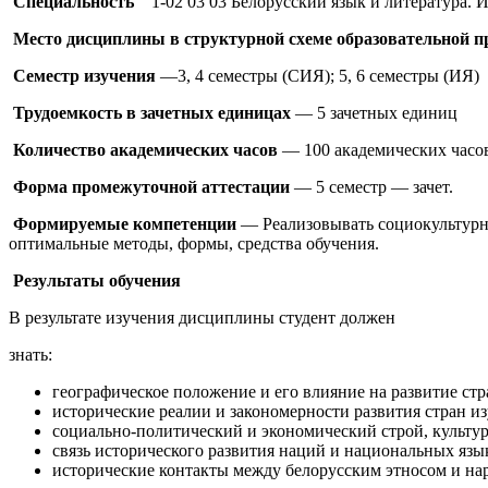
Специальность
1-02 03 03 Белорусский язык и литература. И
Место дисциплины в структурной схеме образовательной 
Семестр изучения
—3, 4 семестры (СИЯ); 5, 6 семестры (ИЯ)
Трудоемкость в зачетных единицах
— 5 зачетных единиц
Количество академических часов
— 100 академических часов
Форма промежуточной аттестации
— 5 семестр — зачет.
Формируемые компетенции
— Реализовывать социокультурны
оптимальные методы, формы, средства обучения.
Результаты обучения
В результате изучения дисциплины студент должен
знать:
географическое положение и его влияние на развитие стр
исторические реалии и закономерности развития стран из
социально-политический и экономический строй, культуру
связь исторического развития наций и национальных язы
исторические контакты между белорусским этносом и на