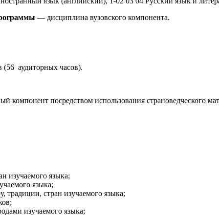
ностранный язык (английский), 1-02 03 04 Русский язык и лите
программы
— дисциплина вузовского компонента.
 (56 аудиторных часов).
й компонент посредством использования страноведческого мате
ан изучаемого языка;
учаемого языка;
, традиции, стран изучаемого языка;
ков;
родами изучаемого языка;