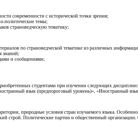
ости современности с исторической точки зрения;
но-политические темы;
ыков страноведческую тематику;
териалов по страноведческой тематике из различных информац
я знаний;
дами и сообщениями;
приобретенных студентами при изучении следующих дисциплин: 
остранный язык (предпороговый уровень)», «Иностранный язык
рритории, природные условия стран изучаемого языка. Особенн
кий строй. Политические партии и общественный организации. 