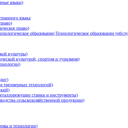
нные языки)
транного языка
право)
ическое право)
ихологическое образование;Технологическое образование (обсл
кой культуры)
ческой культурой, спортом и туризмом)
хнологии)
дит)
ве трехмерных технологий)
ский)
еталлорежущие станки и инструменты)
водства сельскохозяйственной продукции)
емы и технологии)