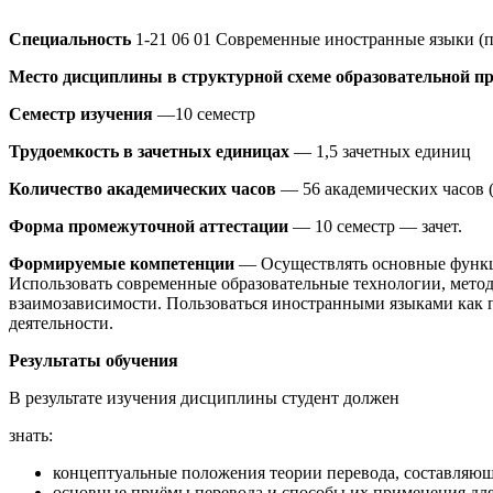
Специальность
1-21 06 01 Современные иностранные языки (
Место дисциплины в структурной схеме образовательной 
Семестр изучения
—10 семестр
Трудоемкость в зачетных единицах
— 1,5 зачетных единиц
Количество академических часов
— 56 академических часов (
Форма промежуточной аттестации
— 10 семестр — зачет.
Формируемые компетенции
— Осуществлять основные функци
Использовать современные образовательные технологии, мето
взаимозависимости. Пользоваться иностранными языками как 
деятельности.
Результаты обучения
В результате изучения дисциплины студент должен
знать:
концептуальные положения теории перевода, составляющи
основные приёмы перевода и способы их применения для