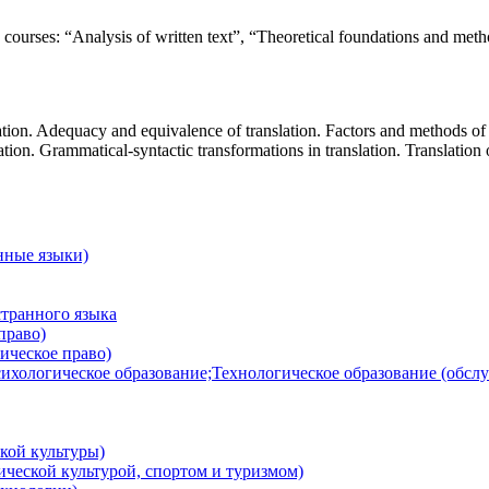
 courses: “Analysis of written text”, “Theoretical foundations and metho
ion. Adequacy and equivalence of translation. Factors and methods of ac
ation. Grammatical-syntactic transformations in translation. Translation o
нные языки)
транного языка
право)
ическое право)
ихологическое образование;Технологическое образование (обсл
кой культуры)
ческой культурой, спортом и туризмом)