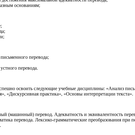
разным основаниям;
;
да;
и;
письменного перевода;
устного перевода.
спешно освоить следующие учебные дисциплины: «Анализ письм
я», «Дискурсивная практика», «Основы интерпретации текста».
ый (машинный) перевод. Адекватность и эквивалентность перев
атика перевода. Лексико-грамматические преобразования при п
.