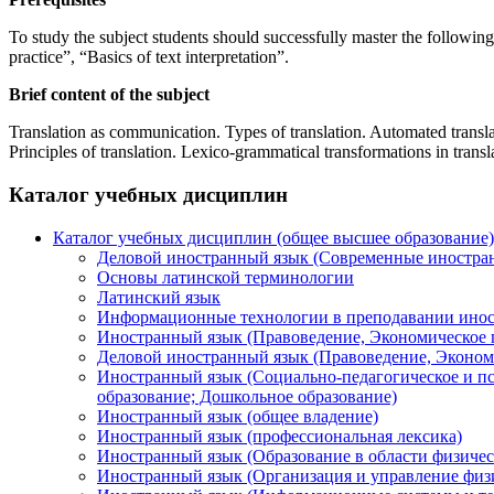
To study the subject students should successfully master the following
practice”, “Basics of text interpretation”.
Brief content of the subject
Translation as communication. Types of translation. Automated translat
Principles of translation. Lexico-grammatical transformations in transl
Каталог учебных дисциплин
Каталог учебных дисциплин (общее высшее образование)
Деловой иностранный язык (Современные иностра
Основы латинской терминологии
Латинский язык
Информационные технологии в преподавании инос
Иностранный язык (Правоведение, Экономическое 
Деловой иностранный язык (Правоведение, Эконом
Иностранный язык (Социально-педагогическое и пс
образование; Дошкольное образование)
Иностранный язык (общее владение)
Иностранный язык (профессиональная лексика)
Иностранный язык (Образование в области физичес
Иностранный язык (Организация и управление физи