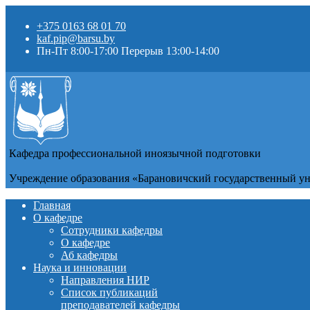
+375 0163 68 01 70
kaf.pip@barsu.by
Пн-Пт 8:00-17:00 Перерыв 13:00-14:00
Кафедра профессиональной иноязычной подготовки
Учреждение образования «Барановичский государственный у
Главная
О кафедре
Сотрудники кафедры
О кафедре
Аб кафедры
Наука и инновации
Направления НИР
Список публикаций
преподавателей кафедры