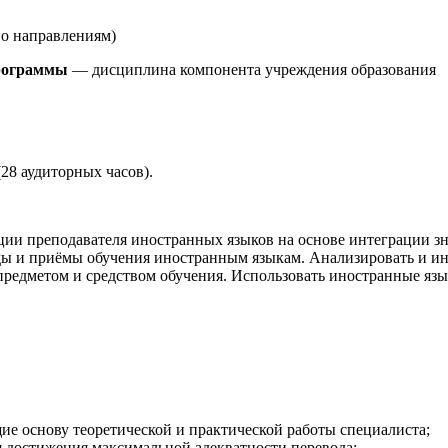
по направлениям)
программы
— дисциплина компонента учреждения образования
28 аудиторных часов).
и преподавателя иностранных языков на основе интеграции зн
ды и приёмы обучения иностранным языкам. Анализировать и ин
предметом и средством обучения. Использовать иностранные яз
е основу теоретической и практической работы специалиста;
 достижения максимальной адекватности перевода;