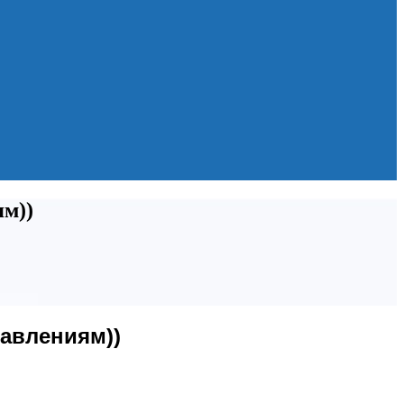
ям))
авлениям))