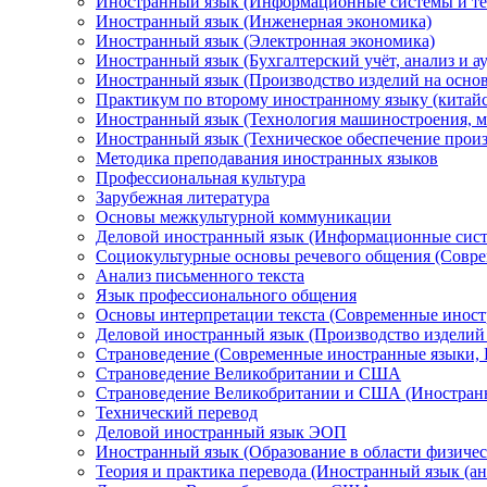
Иностранный язык (Информационные системы и те
Иностранный язык (Инженерная экономика)
Иностранный язык (Электронная экономика)
Иностранный язык (Бухгалтерский учёт, анализ и ау
Иностранный язык (Производство изделий на осно
Практикум по второму иностранному языку (китай
Иностранный язык (Технология машиностроения, м
Иностранный язык (Техническое обеспечение произ
Методика преподавания иностранных языков
Профессиональная культура
Зарубежная литература
Основы межкультурной коммуникации
Деловой иностранный язык (Информационные сист
Социокультурные основы речевого общения (Совре
Анализ письменного текста
Язык профессионального общения
Основы интерпретации текста (Современные иност
Деловой иностранный язык (Производство изделий 
Страноведение (Современные иностранные языки, 
Страноведение Великобритании и США
Страноведение Великобритании и США (Иностранн
Технический перевод
Деловой иностранный язык ЭОП
Иностранный язык (Образование в области физичес
Теория и практика перевода (Иностранный язык (ан