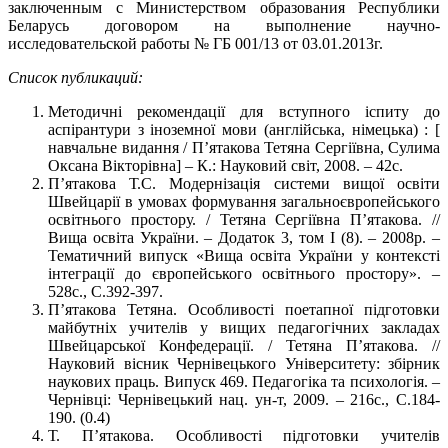
заключенным с Министерством образования Республики
Беларусь договором на выполнение научно-
исследовательской работы № ГБ 001/13 от 03.01.2013г.
Список публикаций:
Методичні рекомендації для вступного іспиту до
аспірантури з іноземної мови (англійська, німецька) : [
навчальне видання / П’ятакова Тетяна Сергіївна, Сулима
Оксана Вікторівна] – К.: Науковий світ, 2008. – 42с.
П’ятакова Т.С. Модернізація системи вищої освіти
Швейцарії в умовах формування загальноєвропейського
освітнього простору. / Тетяна Сергіївна П’ятакова. //
Вища освіта України. – Додаток 3, том І (8). – 2008р. –
Тематичний випуск «Вища освіта України у контексті
інтеграції до європейського освітнього простору». –
528с., С.392-397.
П’ятакова Тетяна. Особливості поетапної підготовки
майбутніх учителів у вищих педагогічних закладах
Швейцарської Конфедерації. / Тетяна П’ятакова. //
Науковий вісник Чернівецького Університету: збірник
наукових праць. Випуск 469. Педагогіка та психологія. –
Чернівці: Чернівецький нац. ун-т, 2009. – 216с., С.184-
190. (0.4)
Т. П’ятакова. Особливості підготовки учителів