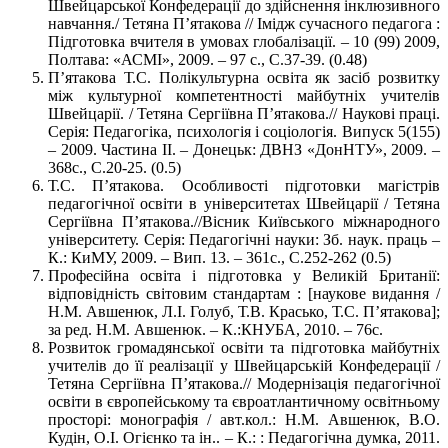
Швейцарської Конфедерації до здійснення інклюзивного
навчання./ Тетяна П’ятакова // Імідж сучасного педагога :
Підготовка вчителя в умовах глобалізації. – 10 (99) 2009,
Полтава: «АСМІ», 2009. – 97 с., С.37-39. (0.48)
П’ятакова Т.С. Полікультурна освіта як засіб розвитку
між культурної компетентності майбутніх учителів
Швейцарії. / Тетяна Сергіївна П’ятакова.// Наукові праці.
Серія: Педагогіка, психологія і соціологія. Випуск 5(155)
– 2009. Частина ІІ. – Донецьк: ДВНЗ «ДонНТУ», 2009. –
368с., С.20-25. (0.5)
Т.С. П’ятакова. Особливості підготовки магістрів
педагогічної освіти в університетах Швейцарії / Тетяна
Сергіївна П’ятакова.//Вісник Київського міжнародного
університету. Серія: Педагогічні науки: Зб. наук. праць –
К.: КиМУ, 2009. – Вип. 13. – 361с., С.252-262 (0.5)
Професійна освіта і підготовка у Великій Британії:
відповідність світовим стандартам : [наукове видання /
Н.М. Авшенюк, Л.І. Голуб, Т.В. Красько, Т.С. П’ятакова];
за ред. Н.М. Авшенюк. – К.:КНУБА, 2010. – 76с.
Розвиток громадянської освіти та підготовка майбутніх
учителів до її реалізації у Швейцарській Конфедерації /
Тетяна Сергіївна П’ятакова.// Модернізація педагогічної
освіти в європейському та євроатлантичному освітньому
просторі: монографія / авт.кол.: Н.М. Авшенюк, В.О.
Кудін, О.І. Огієнко та ін.. – К.: : Педагогічна думка, 2011.