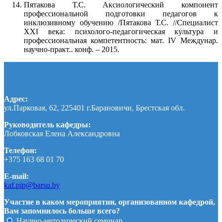
Пятакова Т.С. Аксиологический компонент
профессиональной подготовки педагогов к
инклюзивному обучению /Пятакова Т.С. //Специалист
ХХI века: психолого-педагогическая культура и
профессиональная компетентность: мат. IV Междунар.
научно-практ.. конф. – 2015.
Адрес:
ул.Парковая, 62, 225401 г.Барановичи, Брестская обл.
Руководитель кафедры:
Лобковская Елена Александровна
Телефон:
+375 163 68 01 70
E-mail:
kaf.pip@barsu.by
Участие в каком мероприятии, организованном кафедрой,
Вам запомнилось больше всего?
Научно-методический семинар