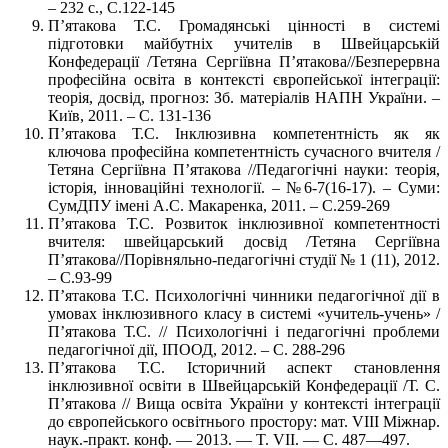
– 232 с., С.122-145
П’ятакова Т.С. Громадянські цінності в системі
підготовки майбутніх учителів в Швейцарській
Конфедерації /Тетяна Сергіївна П’ятакова//Безперервна
професійна освіта в контексті європейської інтеграції:
теорія, досвід, прогноз: Зб. матеріалів НАПН України. –
Київ, 2011. – С. 131-136
П’ятакова Т.С. Інклюзивна компетентність як як
ключова професійна компетентність сучасного вчителя /
Тетяна Сергіївна П’ятакова //Педагогічні науки: теорія,
історія, інноваційні технології. – №6-7(16-17). – Суми:
СумДПУ імені А.С. Макаренка, 2011. – С.259-269
П’ятакова Т.С. Розвиток інклюзивної компетентності
вчителя: швейцарський досвід /Тетяна Сергіївна
П’ятакова//Порівняльно-педагогічні студії № 1 (11), 2012.
– С.93-99
П’ятакова Т.С. Психологічні чинники педагогічної дії в
умовах інклюзивного класу в системі «учитель-учень» /
П’ятакова Т.С. // Психологічні і педагогічні проблеми
педагогічної дії, ІПООД, 2012. – С. 288-296
П’ятакова Т.С. Історичний аспект становлення
інклюзивної освіти в Швейцарській Конфедерації /Т. С.
П’ятакова // Вища освіта України у контексті інтеграції
до європейського освітнього простору: мат. VІІI Міжнар.
наук.-практ. конф. — 2013. — T. VII. — C. 487—497.