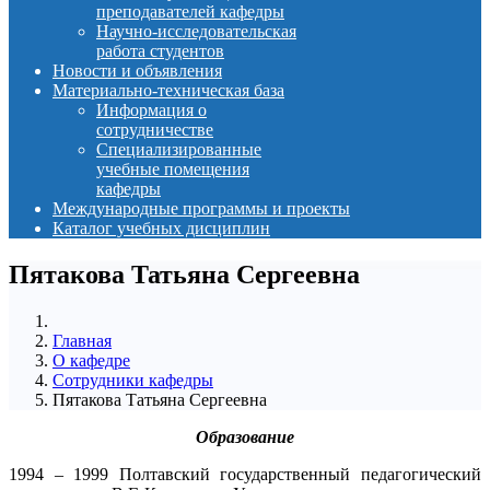
преподавателей кафедры
Научно-исследовательская
работа студентов
Новости и объявления
Материально-техническая база
Информация о
сотрудничестве
Специализированные
учебные помещения
кафедры
Международные программы и проекты
Каталог учебных дисциплин
Пятакова Татьяна Сергеевна
Главная
О кафедре
Сотрудники кафедры
Пятакова Татьяна Сергеевна
Образование
1994 – 1999 Полтавский государственный педагогический