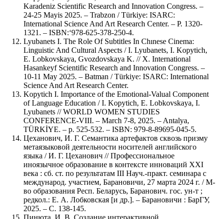
Karadeniz Scientific Research and Innovation Congress. –
24-25 Mayis 2025. – Trabzon / Türkiye: ISARC:
International Science And Art Research Center. – Р. 1320-
1321. – ISBN:‘978-625-378-250-4.
Lyubanets I. The Role Of Subtitles In Chınese Cinema:
Linguistic And Cultural Aspects / I. Lyubanets, I. Kopytich,
E. Lobkovskaya, Gvozdovskaya K. // X. International
Hasankeyf Scientific Research and Innovation Congress. –
10-11 May 2025. – Batman / Türkiye: ISARC: International
Science And Art Research Center.
Kopytich I. Importance of the Emotional-Valual Component
of Language Education / I. Kopytich, E. Lobkovskaya, I.
Lyubanets // WORLD WOMEN STUDIES
CONFERENCE-VIII. – March 7-8, 2025. – Antalya,
TÜRKİYE. – p. 525-532. – ISBN: 979-8-89695-045-5.
Цеханович, И. Г. Семантика артефактов сквозь призму
метаязыковой деятельности носителей английского
языка / И. Г. Цеханович // Профессиональное
иноязычное образование в контексте инноваций XXI
века : сб. ст. по результатам IIІ Науч.-практ. семинара с
международ. участием, Барановичи, 27 марта 2024 г. / М-
во образования Респ. Беларусь, Баранович. гос. ун-т ;
редкол.: Е. А. Лобковская [и др.]. – Барановичи : БарГУ,
2025. – С. 138-145.
Пинюта, И. В. Создание интерактивной