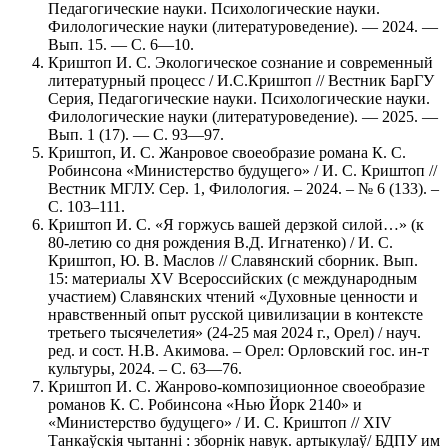
Педагогические науки. Психологические науки.
Филологические науки (литературоведение). — 2024. —
Вып. 15. — С. 6—10.
Криштоп И. С. Экологическое сознание и современный
литературный процесс / И.С.Криштоп // Вестник БарГУ
Серия, Педагогические науки. Психологические науки.
Филологические науки (литературоведение). — 2025. —
Вып. 1 (17). — С. 93—97.
Криштоп, И. С. Жанровое своеобразие романа К. С.
Робинсона «Министерство будущего» / И. С. Криштоп //
Вестник МГЛУ. Сер. 1, Филология. – 2024. – № 6 (133). –
С. 103–111.
Криштоп И. С. «Я горжусь вашей дерзкой силой…» (к
80-летию со дня рождения В.Д. Игнатенко) / И. С.
Криштоп, Ю. В. Маслов // Славянский сборник. Вып.
15: материалы XV Всероссийских (с международным
участием) Славянских чтений «Духовные ценности и
нравственный опыт русской цивилизации в контексте
третьего тысячелетия» (24-25 мая 2024 г., Орел) / науч.
ред. и сост. Н.В. Акимова. – Орел: Орловский гос. ин-т
культуры, 2024. – С. 63—76.
Криштоп И. С. Жанрово-композиционное своеобразие
романов К. С. Робинсона «Нью Йорк 2140» и
«Министерство будущего» / И. С. Криштоп // ХІV
Танкаўскія чытанні : зборнік навук. артыкулаў/ БДПУ им