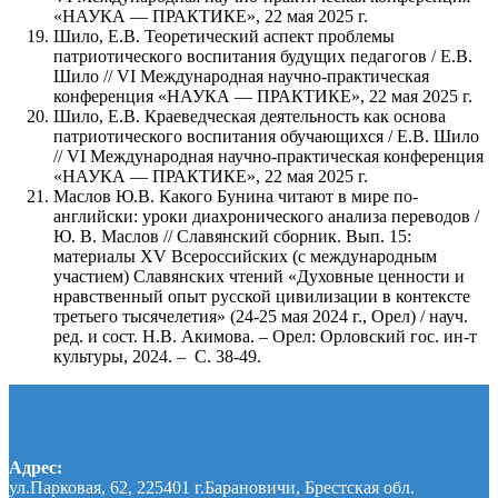
«НАУКА — ПРАКТИКЕ», 22 мая 2025 г.
Шило, Е.В. Теоретический аспект проблемы
патриотического воспитания будущих педагогов / Е.В.
Шило // VI Международная научно-практическая
конференция «НАУКА — ПРАКТИКЕ», 22 мая 2025 г.
Шило, Е.В. Краеведческая деятельность как основа
патриотического воспитания обучающихся / Е.В. Шило
// VI Международная научно-практическая конференция
«НАУКА — ПРАКТИКЕ», 22 мая 2025 г.
Маслов Ю.В. Какого Бунина читают в мире по-
английски: уроки диахронического анализа переводов /
Ю. В. Маслов // Славянский сборник. Вып. 15:
материалы XV Всероссийских (с международным
участием) Славянских чтений «Духовные ценности и
нравственный опыт русской цивилизации в контексте
третьего тысячелетия» (24-25 мая 2024 г., Орел) / науч.
ред. и сост. Н.В. Акимова. – Орел: Орловский гос. ин-т
культуры, 2024. – С. 38-49.
Адрес:
ул.Парковая, 62, 225401 г.Барановичи, Брестская обл.