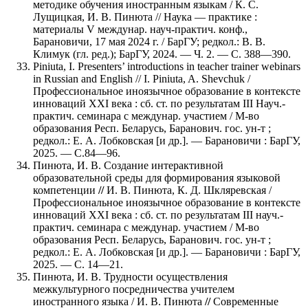
методике обучения иностранным языкам / К. С.
Лущицкая, И. В. Пинюта // Наука — практике :
материалы V междунар. науч-практич. конф.,
Барановичи, 17 мая 2024 г. / БарГУ; редкол.: В. В.
Климук (гл. ред.); БарГУ, 2024. — Ч. 2. — С. 388—390.
Piniuta, I. Presenters’ introductions in teacher trainer webinars
in Russian and English // I. Piniuta, A. Shevchuk /
Профессиональное иноязычное образование в контексте
инноваций XXI века : сб. ст. по результатам III Науч.-
практич. семинара с междунар. участием / М-во
образования Респ. Беларусь, Баранович. гос. ун-т ;
редкол.: Е. А. Лобковская [и др.]. — Барановичи : БарГУ,
2025. — С.84—96.
Пинюта, И. В. Создание интерактивной
образовательной среды для формирования языковой
компетенции
//
И. В. Пинюта, К. Д. Шкляревская /
Профессиональное иноязычное образование в контексте
инноваций XXI века : сб. ст. по результатам III науч.-
практич. семинара с междунар. участием / М-во
образования Респ. Беларусь, Баранович. гос. ун-т ;
редкол.: Е. А. Лобковская [и др.]. — Барановичи : БарГУ,
2025. — С. 14—21.
Пинюта, И. В. Трудности осуществления
межкультурного посредничества учителем
иностранного языка / И. В. Пинюта
//
Современные