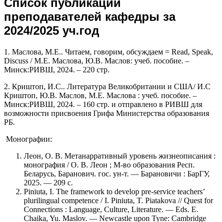
Список публикаций
преподавателей кафедры за
2024/2025 уч.год
1. Маслова, М.Е.. Читаем, говорим, обсуждаем = Read, Speak,
Discuss / М.Е. Маслова, Ю.В. Маслов: учеб. пособие. –
Минск:РИВШ, 2024. – 220 стр.
2. Криштоп, И.С.. Литература Великобритании и США/ И.С
Криштоп, Ю.В. Маслов, М.Е. Маслова : учеб. пособие. –
Минск:РИВШ, 2024. – 160 стр. и отправлено в РИВШ для
возможности присвоения Грифа Министерства образования
РБ.
Монографии:
Леон, О. В. Метанарративный уровень жизнеописания :
монография / О. В. Леон ; М-во образования Респ.
Беларусь, Баранович. гос. ун-т. — Барановичи : БарГУ,
2025. — 209 с.
Piniuta, I. The framework to develop pre-service teachers’
plurilingual competence / I. Piniuta, T. Piatakova // Quest for
Connections : Language, Culture, Literature. — Eds. E.
Chaika, Yu. Maslov. — Newcastle upon Tyne: Cambridge