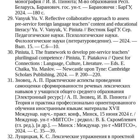
монография // И. В. Пинюта; М-во образования Респ.
Беларусь, Баранович. гос. ун-т. — Барановичи : БарГУ,
2024. —180 с.
Vanyuk Yu. V. Reflective collaborative approach to assess
pre-service foreign language teachers’ content and educational
literacy/ Yu. V. Vanyuk, V. Piniuta // Вестник БарГУ. Сер.
Педагогические науки. Психологические науки.
Филологические науки (литературоведение). — 2024. —
Вып. 15. — С.6—10.
Piniuta, I. The framework to develop pre-service teachers’
plurilingual competence / Piniuta, T. Piatakova // Quest for
Connections : Language, Culture, Literature. — Eds. E.
Chaika, Yu. Maslov. — Newcastle upon Tyne: Cambridge
Scholars Publishing, 2024. — P. 200—220.
Зновец, А. П. Практические аспекты проведения
самооценки сформированности речевых лексических
навыков у учащихся общего среднего образования
[Электронный ресурс] / А. П. Зновец, И. В. Пинюта //
Теория и практика профессионально ориентированного
обучения иностранным языкам: материалы XVII
Междунар. науч.- практ. конф., Минск, 15 июня 2024 г. /
Междунар. ун-т «МИТСО» ; редкол.: В. Б. Скромблевич
(гл. ред.), [и др.]. — Минск : Междунар. ун-т «МИТСО»,
2024. — С. 35—39.
Лущицкая, К. С. Лексические упражнения в проектной