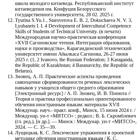
школа молодого китаеведа. Республиканский институт
китаеведения им. Конфуция Белорусского
государственного университета, 28 02. 2025 г.
Tyurina S.Yu.1 , Staroverova E. B. 2, Dokuchaeva N. V. 3,
Lyubanets I. I. 4 Development of Intercultural Competence
Skills оf Students оf Technical University. (в печати)
Международная научно-практическая конференция
«XVII Сагиновские чтения. Интеграция образования,
науки и производства», Карагандинский технический
университет имени Абылкаса Сагинова, 26-27 июня
2025 г. (1, 2 Ivanovo, the Russian Federation; 3 Karaganda,
the Republic of Kazakhstan; 4 Baranavichy, the Republic of
Belarus).
Зновец, А. П. Практические аспекты проведения
самооценки сформированности речевых лексических
навыков у учащихся общего среднего образования
[Электронный ресурс] / А. П. Зновец, И. В. Пинюта //
Теория и практика профессионально ориентированного
обучения иностранным языкам: материалы XVII
Междунар. науч.- практ. конф., Минск, 15 июня 2024 г. /
Междунар. ун-т «МИТСО» ; редкол.: В. Б. Скромблевич
(гл. ред.), [и др.]. — Минск : Междунар. ун-т «МИТСО»,
2024. — С. 35—39.
Лущицкая, К. С. Лексические упражнения в проектной
методике обучения иностранным языкам / К. С.