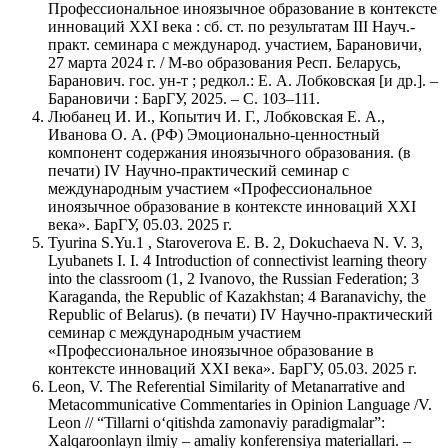
Профессиональное иноязычное образование в контексте
инноваций XXI века : сб. ст. по результатам IIІ Науч.-
практ. семинара с международ. участием, Барановичи,
27 марта 2024 г. / М-во образования Респ. Беларусь,
Баранович. гос. ун-т ; редкол.: Е. А. Лобковская [и др.]. –
Барановичи : БарГУ, 2025. – С. 103–111.
Любанец И. И., Копытич И. Г., Лобковская Е. А.,
Иванова О. А. (РФ) Эмоционально-ценностный
компонент содержания иноязычного образования. (в
печати) IV Научно-практический семинар с
международным участием «Профессиональное
иноязычное образование в контексте инноваций XXI
века». БарГУ, 05.03. 2025 г.
Tyurina S.Yu.1 , Staroverova E. B. 2, Dokuchaeva N. V. 3,
Lyubanets I. I. 4 Introduction of connectivist learning theory
into the classroom (1, 2 Ivanovo, the Russian Federation; 3
Karaganda, the Republic of Kazakhstan; 4 Baranavichy, the
Republic of Belarus). (в печати) IV Научно-практический
семинар с международным участием
«Профессиональное иноязычное образование в
контексте инноваций XXI века». БарГУ, 05.03. 2025 г.
Leon, V. The Referential Similarity of Metanarrative and
Metacommunicative Commentaries in Opinion Language /V.
Leon // “Tillarni o‘qitishda zamonaviy paradigmalar”:
Xalqaroonlayn ilmiy – amaliy konferensiya materiallari. –