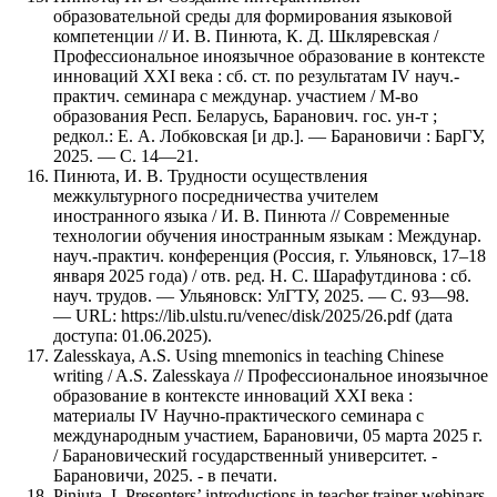
образовательной среды для формирования языковой
компетенции // И. В. Пинюта, К. Д. Шкляревская /
Профессиональное иноязычное образование в контексте
инноваций XXI века : сб. ст. по результатам IV науч.-
практич. семинара с междунар. участием / М-во
образования Респ. Беларусь, Баранович. гос. ун-т ;
редкол.: Е. А. Лобковская [и др.]. — Барановичи : БарГУ,
2025. — С. 14—21.
Пинюта, И. В. Трудности осуществления
межкультурного посредничества учителем
иностранного языка / И. В. Пинюта // Современные
технологии обучения иностранным языкам : Междунар.
науч.-практич. конференция (Россия, г. Ульяновск, 17–18
января 2025 года) / отв. ред. Н. С. Шарафутдинова : сб.
науч. трудов. — Ульяновск: УлГТУ, 2025. — С. 93—98.
— URL: https://lib.ulstu.ru/venec/disk/2025/26.pdf (дата
доступа: 01.06.2025).
Zalesskaya, A.S. Using mnemonics in teaching Chinese
writing / A.S. Zalesskaya // Профессиональное иноязычное
образование в контексте инноваций XXI века :
материалы IV Научно-практического семинара с
международным участием, Барановичи, 05 марта 2025 г.
/ Барановический государственный университет. -
Барановичи, 2025. - в печати.
Piniuta, I. Presenters’ introductions in teacher trainer webinars