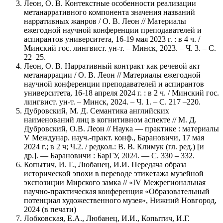
Леон, О. В. Контекстные особенности реализации
метанарративного компонента значения названий
нарративных жанров / О. В. Леон // Материалы
ежегодной научной конференции преподавателей и
аспирантов университета, 16-19 мая 2023 г. : в 4 ч. /
Минский гос. лингвист. ун-т. – Минск, 2023. – Ч. 3. – С.
22–25.
Леон, О. В. Нарративный контракт как речевой акт
метанаррации / О. В. Леон // Материалы ежегодной
научной конференции преподавателей и аспирантов
университета, 16-18 апреля 2024 г. : в 2 ч. / Минский гос.
лингвист. ун-т. – Минск, 2024. – Ч. 1. – С. 217 –220.
Дубровский, М. Д. Семантика английских
наименований лиц в когнитивном аспекте // М. Д.
Дубровский, О.В. Леон // Наука — практике : материалы
V Междунар. науч.-практ. конф., Барановичи, 17 мая
2024 г.; в 2 ч; Ч.2. / редкол.: В. В. Климук (гл. ред.) [и
др.]. — Барановичи : БарГУ, 2024. — С. 330 – 332.
Копытич, И. Г., Любанец, И.И. Передача образа
исторической эпохи в переводе этикетажа музейной
экспозиции Мирского замка // «IV Межрегиональная
научно-практическая конференция «Образовательный
потенциал художественного музея», Нижний Новгород,
2024 (в печати)
Лобковская, Е.А., Любанец, И.И., Копытич, И.Г.