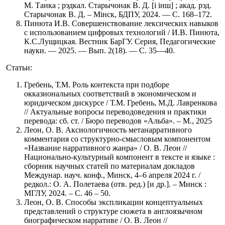
М. Танка ; рэдкал. Старычонак В. Д. [і інш] ; акад. рэд.
Старычонак В. Д. – Мінск, БДПУ, 2024. — С. 168–172.
Пинюта И.В. Совершенствование лексических навыков
с использованием цифровых технологий / И.В. Пинюта,
К.С.Лущицкая. Вестник БарГУ. Серия, Педагогические
науки. — 2025. — Вып. 2(18). — С. 35—40.
Статьи:
Гребень, Т.М. Роль контекста при подборе
окказиональных соответствий в экономическом и
юридическом дискурсе / Т.М. Гребень, М.Д. Лавренкова
// Актуальные вопросы переводоведения и практики
перевода: сб. ст. / Бюро переводов «Альба». – М., 2025
Леон, О. В. Аксиологичность метанарративного
комментария со структурно-смысловым компонентом
«Название нарративного жанра» / О. В. Леон //
Национально-культурный компонент в тексте и языке :
сборник научных статей по материалам докладов
Междунар. науч. конф., Минск, 4–6 апреля 2024 г. /
редкол.: О. А. Полетаева (отв. ред.) [и др.]. – Минск :
МГЛУ, 2024. – С. 46 – 50.
Леон, О. В. Способы экспликации концептуальных
представлений о структуре сюжета в англоязычном
биографическом нарративе / О. В. Леон //