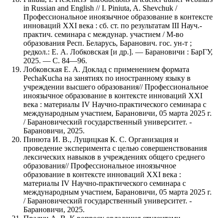
in Russian and English // I. Piniuta, A. Shevchuk /
Профессиональное иноязычное образование в контексте
инноваций XXI века : сб. ст. по результатам III Науч.-
практич. семинара с междунар. участием / М-во
образования Респ. Беларусь, Баранович. гос. ун-т ;
редкол.: Е. А. Лобковская [и др.]. — Барановичи : БарГУ,
2025. — С. 84—96.
Лобковская Е. А. Доклад с применением формата
PechaKucha на занятиях по иностранному языку в
учреждении высшего образования// Профессиональное
иноязычное образование в контексте инноваций XXI
века : материалы IV Научно-практического семинара с
международным участием, Барановичи, 05 марта 2025 г.
/ Барановический государственный университет. -
Барановичи, 2025.
Пинюта И. В., Лущицкая К. С. Организация и
проведение эксперимента с целью совершенствования
лексических навыков в учреждениях общего среднего
образования// Профессиональное иноязычное
образование в контексте инноваций XXI века :
материалы IV Научно-практического семинара с
международным участием, Барановичи, 05 марта 2025 г.
/ Барановический государственный университет. -
Барановичи, 2025.