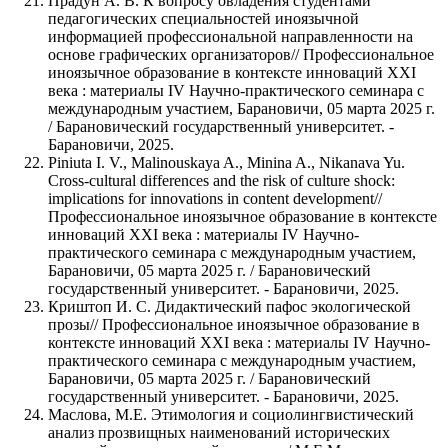
Прадун А. В. К вопросу овладения студентами
педагогических специальностей иноязычной
информацией профессиональной направленности на
основе графических организаторов// Профессиональное
иноязычное образование в контексте инноваций XXI
века : материалы IV Научно-практического семинара с
международным участием, Барановичи, 05 марта 2025 г.
/ Барановический государственный университет. -
Барановичи, 2025.
Piniuta I. V., Malinouskaya A., Minina A., Nikanava Yu.
Cross-cultural differences and the risk of culture shock:
implications for innovations in content development//
Профессиональное иноязычное образование в контексте
инноваций XXI века : материалы IV Научно-
практического семинара с международным участием,
Барановичи, 05 марта 2025 г. / Барановический
государственный университет. - Барановичи, 2025.
Криштоп И. С. Дидактический пафос экологической
прозы// Профессиональное иноязычное образование в
контексте инноваций XXI века : материалы IV Научно-
практического семинара с международным участием,
Барановичи, 05 марта 2025 г. / Барановический
государственный университет. - Барановичи, 2025.
Маслова, М.Е. Этимология и социолингвистический
анализ прозвищных наименований исторических