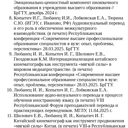
Эмоционально-ценностный компонент иноязычного
образования в учреждении высшего образования //
БрГТУ, декабрь 2024 г.
Копытич И.Г., Любанец И.И., Лобковская Е.А., Тюрина
С.Ю. (ИГЭУ, г. Иваново, РФ) Аудиовизуальный перевод
и его роль в обеспечении межкультурного
взаимодействия. (в печати) Республиканская
конференция «Современное высшее профессиональное
образование специалистов в вузе: опыт, проблемы,
перспективы» 28.03.2025. БрГТУ.
Любанец И. И., Копытич И. Г., Шилович Е.В.,
Гвоздовская К.М. Интернационализация китайского
кинематографа как инструмента «мягкой силы» в
мировом медиапространстве. (в печати)
Республиканская конференция «Современное высшее
профессиональное образование специалистов в вузе:
опыт, проблемы, перспективы» 28.03.2025. БрГТУ.
Любанец И. И., Копытич И. Г., Лобковская Е.А.
Использование аудио-визуального перевода в процессе
обучения иностранному языку. (в печати) VIII
Республиканский Форум преподавателей перевода и
практикующих переводчиков. МГЛУ, 11.04.2025 г.
Шилович Е.В., Любанец И. И., Копытич И. Г.
Китайский кинематограф как инструмент продвижения
«мягкой силы» Китая. (в печати) VIII-я Республиканская