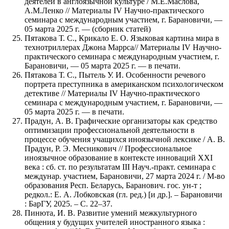
деятелей в англоязычной культуре / М.Е.Маслова,
А.М.Ленко // Материалы IV Научно-практического
семинара с международным участием, г. Барановичи, —
05 марта 2025 г. — (сборник статей)
Пятакова Т. С., Крикало Е. О. Языковая картина мира в
технотриллерах Джона Маррса// Материалы IV Научно-
практического семинара с международным участием, г.
Барановичи, — 05 марта 2025 г. — в печати.
Пятакова Т. С., Пытель У. И. Особенности речевого
портрета преступника в американском психологическом
детективе // Материалы IV Научно-практического
семинара с международным участием, г. Барановичи, —
05 марта 2025 г. — в печати.
Прадун, А. В. Графические организаторы как средство
оптимизации профессиональной деятельности в
процессе обучения учащихся иноязычной лексике / А. В.
Прадун, Р. Э. Месникович // Профессиональное
иноязычное образование в контексте инноваций XXI
века : сб. ст. по результатам III Науч.-практ. семинара с
междунар. участием, Барановичи, 27 марта 2024 г. / М-во
образования Респ. Беларусь, Баранович. гос. ун-т ;
редкол.: Е. А. Лобковская (гл. ред.) [и др.]. – Барановичи
: БарГУ, 2025. – С. 22–37.
Пинюта, И. В. Развитие умений межкультурного
общения у будущих учителей иностранного языка :