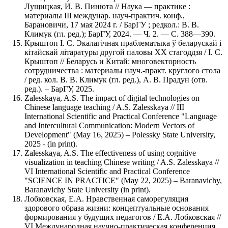
Лущицкая, И. В. Пинюта // Наука — практике :
материалы III междунар. науч-практич. конф.,
Барановичи, 17 мая 2024 г. / БарГУ ; редкол.: В. В.
Климук (гл. ред.); БарГУ, 2024. — Ч. 2. — С. 388—390.
Крыштоп І. С. Экалагічная праблематыка ў беларускай і
кітайскай літаратуры другой паловы ХХ стагоддзя / І. С.
Крыштоп // Беларусь и Китай: многовекторность
сотрудничества : материалы науч.-практ. круглого стола
/ ред. кол. В. В. Климук (гл. ред.), А. В. Прадун (отв.
ред.). – БарГУ, 2025.
Zalesskaya, A.S. The impact of digital technologies on
Chinese language teaching / A.S. Zalesskaya // III
International Scientific and Practical Conference "Language
and Intercultural Communication: Modern Vectors of
Development" (May 16, 2025) – Polessky State University,
2025 - (in print).
Zalesskaya, A.S. The effectiveness of using cognitive
visualization in teaching Chinese writing / A.S. Zalesskaya //
VI International Scientific and Practical Conference
"SCIENCE IN PRACTICE" (May 22, 2025) – Baranavichy,
Baranavichy State University (in print).
Лобковская, Е.А. Нравственная саморегуляция
здорового образа жизни: концептуальные основания
формирования у будущих педагогов / Е.А. Лобковская //
VI Международная научно-практическая конференция