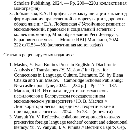
Scholars Publishing, 2024. — Pp. 200—220.( коллективная
монография)
Лобковская, Е.А. Портфель самоактуализации как метод
формирования нравственной саморегуляции здорового
образа жизни / Е.А. Лобковская // Устойчивое развитие:
экономический, правовой и социальный аспекты :
коллектив.моногр; М-во образования Респ.Беларусь,
Баранович.гос.ун-т. — Минск: ИВЦ Минфина, 2024. —
222 с.(С.53—58) (коллективная монография)
Статьи в рецензируемых изданиях:
Maslov, Y. Ivan Bunin’s Prose in English: A Diachronic
Analysis of Translations / Y. Maslov // In: Quest for
Connections in Language, Culture, Literature. Ed. by Elena
Chaika and Yuri Maslov. – Cambridge Scholars Publishing:
Newcastle upon Tyne, 2024. – [234 p.] – Pp. 117 – 137.
Маслов, Ю.В. Из опыта подготовки студентов-
нефилологов в Белорусском государственном
экономическом университете / Ю. В. Маслов //
Лингворитори-ческая парадигма: теоретические и
прикладные аспекты. – 2024. – № 28. – (в печати)
Vanyuk Yu. V. Reflective collaborative approach to assess
pre-service foreign language teachers’ content and educational
literacy/ Yu. V. Vanyuk, I. V. Piniuta // Вестник БарГУ. Сер.