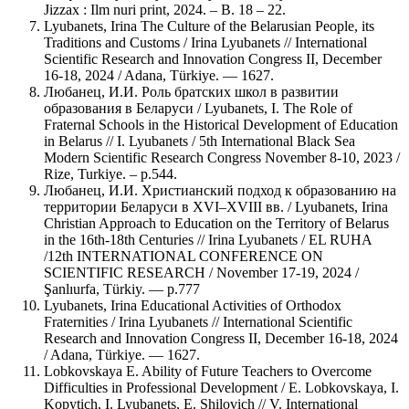
Jizzax : Ilm nuri print, 2024. – B. 18 – 22.
Lyubanets, Irina The Culture of the Belarusian People, its
Traditions and Customs / Irina Lyubanets // International
Scientific Research and Innovation Congress II, December
16-18, 2024 / Adana, Türkiye. — 1627.
Любанец, И.И. Роль братских школ в развитии
образования в Беларуси / Lyubanets, I. The Role of
Fraternal Schools in the Historical Development of Education
in Belarus // I. Lyubanets / 5th International Black Sea
Modern Scientific Research Congress November 8-10, 2023 /
Rize, Turkiye. – p.544.
Любанец, И.И. Христианский подход к образованию на
территории Беларуси в XVI–XVIII вв. / Lyubanets, Irina
Christian Approach to Education on the Territory of Belarus
in the 16th-18th Centuries // Irina Lyubanets / EL RUHA
/12th INTERNATIONAL CONFERENCE ON
SCIENTIFIC RESEARCH / November 17-19, 2024 /
Şanlıurfa, Türkiy. — p.777
Lyubanets, Irina Educational Activities of Orthodox
Fraternities / Irina Lyubanets // International Scientific
Research and Innovation Congress II, December 16-18, 2024
/ Adana, Türkiye. — 1627.
Lobkovskaya E. Ability of Future Teachers to Overcome
Difficulties in Professional Development / E. Lobkovskaya, I.
Kopytich, I. Lyubanets, E. Shilovich // V. International