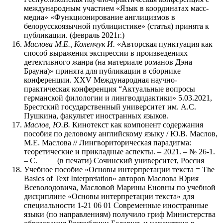
международным участием «Язык в координатах масс-
медиа» «Функционирование англицизмов в
белорусскоязычной публицистике» (статья) принята к
публикации. (февраль 2021г.)
Маслова М.Е., Коленчук И.
«Авторская пунктуация как
способ выражения экспрессии в произведениях
детективного жанра (на материале романов Дэна
Брауна)» принята для публикации в сборнике
конференции. XXV Международная научно-
практическая конференция “Актуальные вопросы
германской филологии и лингводидактики» 5.03.2021,
Брестский государственный университет им. А.С.
Пушкина, факультет иностранных языков.
Маслов, Ю.В.
Кинотекст как компонент содержания
пособия по деловому английскому языку / Ю.В. Маслов,
М.Е. Маслова // Лингвориторическая парадигма:
теоретические и прикладные аспекты. – 2021. – № 26-1.
– С. ____ (в печати) Сочинский университет, Россия
Учебное пособие «Основы интерпретации текста = The
Basics of Text Interpretation» авторов Маслова Юрия
Всеволодовича, Масловой Марины Еновны по учебной
дисциплине «Основы интерпретации текста» для
специальности 1-21 06 01 Современные иностранные
языки (по направлениям) получило гриф Министерства