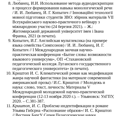
Любанец, И.И. Использование метода аудиодискрипции
в процессе формирования навыка монологической речи
/ И. И. Любанец, И. Г. Копытич // Інноваційні технології
мовної підготовки студентів ЗВО: збірник матеріалів VII
Всеукраїнського науково-практичного вебінару з
міжнародною участю (24 березня 2021). – Ж.:
Житомирський державний університет імен і Івана
Франка, 2021 (в печати).
Копытич, И.Г. Английская мультлексика (на примере
языка семейства Симпсонов) / И. И. Любанец, И. Г.
Копытич // I Международная заочная научно-
практическая конференция «Бытие слова: возможности
языкового универсума», ОП «Стахановский
педагогический колледж Луганского государственного
педагогического университета» (в печати).
Криштоп И. С. Климатический роман как модификация
жанра научной фантастики (на материале современной
американской прозы) / И.С. Криштоп // Молодежь и
наука: слово, текст, личность: Материалы V
Международной молодежной научно-практической
конференции (12-13 ноября 2020 г.). – Ульяновск: УлГПУ,
2020. – С.381-387.
Криштоп, И. С. Проблема
индентификации в романе
Ульяма Гибсрна «Распознание образов»/ И. С. Криштоп
// Вестник БаргУ. Серия Педагогические науки.