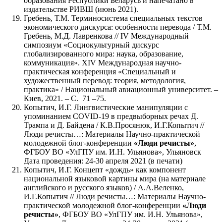
образования Республики Беларусь и напечатано в
издательстве РИВШ (июнь 2021).
Гребень, Т.М. Терминосистема специальных текстов
экономического дискурса: особенности перевода / Т.М.
Гребень, М.Д. Лавренкова // IV Международный
симпозиум «Социокультурный дискурс
глобализированного мира: наука, образование,
коммуникация». XIV Международная научно-
практическая конференция «Специальный и
художественный перевод: теория, методология,
практика» / Национальный авиационный университет. –
Киев, 2021. – С. 71 –75.
Копытич, И.Г. Лингвистические манипуляции с
упоминанием COVID-19 в предвыборных речах Д.
Трампа и Д. Байдена / К.В.Просянюк, И.Г.Копытич //
Люди речисты…: Материалы Научно-практической
молодежной блог-конференции
«Люди речисты»
,
ФГБОУ ВО «УлГПУ им. И.Н. Ульянова», Ульяновск
Дата проведения: 24-30 апреля 2021 (в печати)
Копытич, И.Г. Концепт «дождь» как компонент
национальной языковой картины мира (на материале
английского и русского языков) / А.А.Веленко,
И.Г.Копытич // Люди речисты…: Материалы Научно-
практической молодежной блог-конференции
«Люди
речисты»
, ФГБОУ ВО «УлГПУ им. И.Н. Ульянова»,