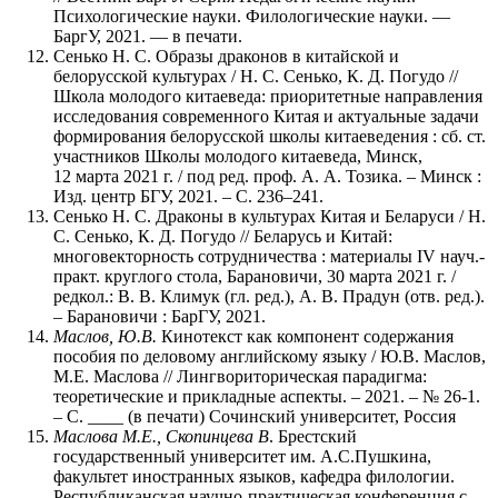
Психологические науки. Филологические науки. —
БаргУ, 2021. — в печати.
Сенько Н. С. Образы драконов в китайской и
белорусской культурах / Н. С. Сенько, К. Д. Погудо //
Школа молодого китаеведа: приоритетные направления
исследования современного Китая и актуальные задачи
формирования белорусской школы китаеведения : сб. ст.
участников Школы молодого китаеведа, Минск,
12 марта 2021 г. / под ред. проф. А. А. Тозика. – Минск :
Изд. центр БГУ, 2021. – С. 236–241.
Сенько Н. С. Драконы в культурах Китая и Беларуси / Н.
С. Сенько, К. Д. Погудо // Беларусь и Китай:
многовекторность сотрудничества : материалы IV науч.-
практ. круглого стола, Барановичи, 30 марта 2021 г. /
редкол.: В. В. Климук (гл. ред.), А. В. Прадун (отв. ред.).
– Барановичи : БарГУ, 2021.
Маслов, Ю.В.
Кинотекст как компонент содержания
пособия по деловому английскому языку / Ю.В. Маслов,
М.Е. Маслова // Лингвориторическая парадигма:
теоретические и прикладные аспекты. – 2021. – № 26-1.
– С. ____ (в печати) Сочинский университет, Россия
Маслова М.Е., Скопинцева В
. Брестский
государственный университет им. А.С.Пушкина,
факультет иностранных языков, кафедра филологии.
Республиканская научно-практическая конференция с