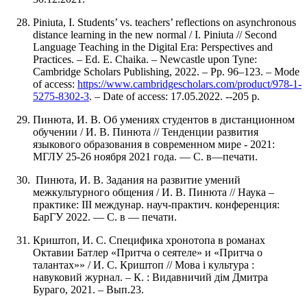
Piniuta, I. Students’ vs. teachers’ reflections on asynchronous
distance learning in the new normal / I. Piniuta // Second
Language Teaching in the Digital Era: Perspectives and
Practices. – Ed. E. Chaika. – Newcastle upon Tyne:
Cambridge Scholars Publishing, 2022. – Pp. 96–123. – Mode
of access:
https://www.cambridgescholars.com/product/978-1-
5275-8302-3
. – Date of access: 17.05.2022. --205 p.
Пинюта, И. В. Об умениях студентов в дистанционном
обучении / И. В. Пинюта // Тенденции развития
языкового образования в современном мире - 2021:
МГЛУ 25-26 ноября 2021 года. — С. в—печати.
Пинюта, И. В. Задания на развитие умений
межкультурного общения / И. В. Пинюта // Наука –
практике: III междунар. науч-практич. конференция:
БарГУ 2022. — С. в — печати.
Криштоп, И. С. Специфика хронотопа в романах
Октавии Батлер «Пpитча о сеятеле» и «Притча о
талантах»» / И. С. Криштоп // Мова і культура :
навуковий журнал. – К. : Видавничий дім Дмитра
Бураго, 2021. – Вып.23.