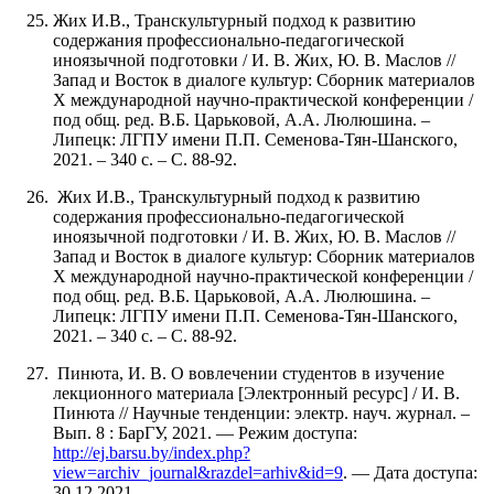
Жих И.В., Транскультурный подход к развитию
содержания профессионально-педагогической
иноязычной подготовки / И. В. Жих, Ю. В. Маслов //
Запад и Восток в диалоге культур: Сборник материалов
Х международной научно-практической конференции /
под общ. ред. В.Б. Царьковой, А.А. Люлюшина. –
Липецк: ЛГПУ имени П.П. Семенова-Тян-Шанского,
2021. – 340 с. – С. 88-92.
Жих И.В., Транскультурный подход к развитию
содержания профессионально-педагогической
иноязычной подготовки / И. В. Жих, Ю. В. Маслов //
Запад и Восток в диалоге культур: Сборник материалов
Х международной научно-практической конференции /
под общ. ред. В.Б. Царьковой, А.А. Люлюшина. –
Липецк: ЛГПУ имени П.П. Семенова-Тян-Шанского,
2021. – 340 с. – С. 88-92.
Пинюта, И. В. О вовлечении студентов в изучение
лекционного материала [Электронный ресурс] / И. В.
Пинюта // Научные тенденции: электр. науч. журнал. –
Вып. 8 : БарГУ, 2021. — Режим доступа:
http://ej.barsu.by/index.php?
view=archiv_journal&razdel=arhiv&id=9
. — Дата доступа:
30.12.2021.