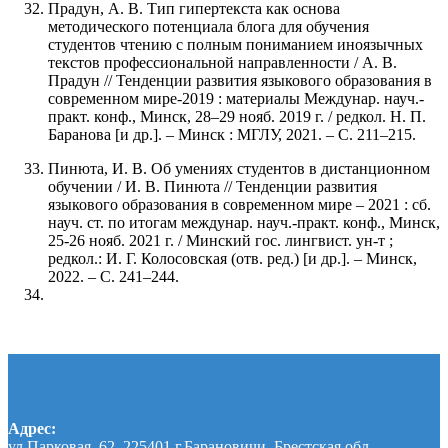
Прадун, А. В. Тип гипертекста как основа
методического потенциала блога для обучения
студентов чтению с полным пониманием иноязычных
текстов профессиональной направленности / А. В.
Прадун // Тенденции развития языкового образования в
современном мире-2019 : материалы Междунар. науч.-
практ. конф., Минск, 28–29 нояб. 2019 г. / редкол. Н. П.
Баранова [и др.]. – Минск : МГЛУ, 2021. – С. 211–215.
Пинюта, И. В. Об умениях студентов в дистанционном
обучении / И. В. Пинюта // Тенденции развития
языкового образования в современном мире – 2021 : сб.
науч. ст. по итогам междунар. науч.-практ. конф., Минск,
25-26 нояб. 2021 г. / Минский гос. лингвист. ун-т ;
редкол.: И. Г. Колосовская (отв. ред.) [и др.]. – Минск,
2022. – С. 241–244.
Адрес:
ул.Парковая, 62, 225401 г.Барановичи, Брестская обл.