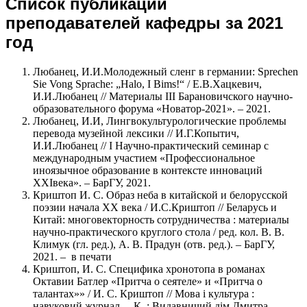
Список публикаций
преподавателей кафедры за 2021
год
Любанец, И.И.Молодежный сленг в германии: Sprechen
Sie Vong Sprache: „Halo, I Bims!“ / Е.В.Хацкевич,
И.И.Любанец // Материалы III Барановичского научно-
образовательного форума «Новатор-2021». – 2021.
Любанец, И.И, Лингвокультурологические проблемы
перевода музейной лексики // И.Г.Копытич,
И.И.Любанец // I Научно-практический семинар с
международным участием «Профессиональное
иноязычное образование в контексте инноваций
XXIвека». – БарГУ, 2021.
Криштоп И. С. Образ неба в китайской и белорусской
поэзии начала ХХ века / И.С.Криштоп // Беларусь и
Китай: многовекторность сотрудничества : материалы
научно-практического круглого стола / ред. кол. В. В.
Климук (гл. ред.), А. В. Прадун (отв. ред.). – БарГУ,
2021. – в печати
Криштоп, И. С. Специфика хронотопа в романах
Октавии Батлер «Пpитча о сеятеле» и «Притча о
талантах»» / И. С. Криштоп // Мова і культура :
навуковий журнал. – К. : Видавничий дім Дмитра