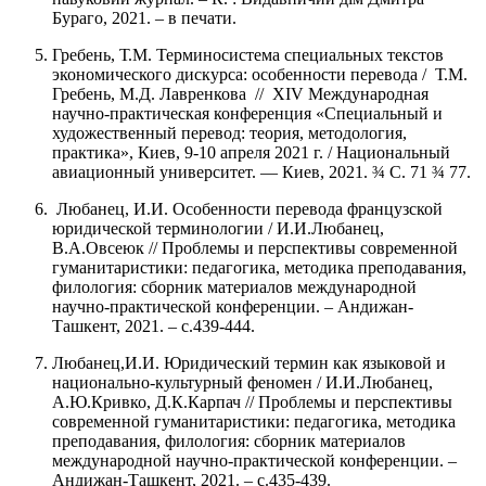
Бураго, 2021. – в печати.
Гребень, Т.М. Терминосистема специальных текстов
экономического дискурса: особенности перевода / Т.М.
Гребень, М.Д. Лавренкова // XІV Международная
научно-практическая конференция «Специальный и
художественный перевод: теория, методология,
практика», Киев, 9-10 апреля 2021 г. / Национальный
авиационный университет. ― Киев, 2021. ¾ С. 71 ¾ 77.
Любанец, И.И. Особенности перевода французской
юридической терминологии / И.И.Любанец,
В.А.Овсеюк // Проблемы и перспективы современной
гуманитаристики: педагогика, методика преподавания,
филология: сборник материалов международной
научно-практической конференции. – Андижан-
Ташкент, 2021. – с.439-444.
Любанец,И.И. Юридический термин как языковой и
национально-культурный феномен / И.И.Любанец,
А.Ю.Кривко, Д.К.Карпач // Проблемы и перспективы
современной гуманитаристики: педагогика, методика
преподавания, филология: сборник материалов
международной научно-практической конференции. –
Андижан-Ташкент, 2021. – с.435-439.