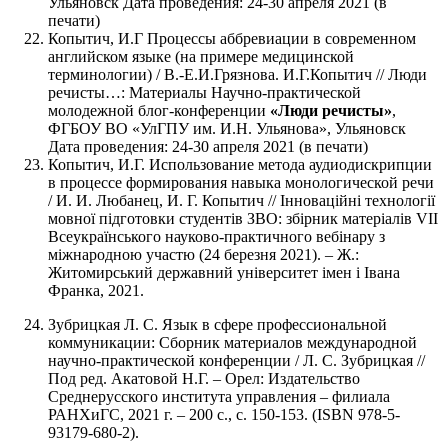
Ульяновск Дата проведения: 24-30 апреля 2021 (в
печати)
Копытич, И.Г Процессы аббревиации в современном
английском языке (на примере медицинской
терминологии) / В.-Е.И.Грязнова. И.Г.Копытич // Люди
речисты…: Материалы Научно-практической
молодежной блог-конференции
«Люди речисты»
,
ФГБОУ ВО «УлГПУ им. И.Н. Ульянова», Ульяновск
Дата проведения: 24-30 апреля 2021 (в печати)
Копытич, И.Г. Использование метода аудиодискрипции
в процессе формирования навыка монологической речи
/ И. И. Любанец, И. Г. Копытич // Інноваційні технології
мовної підготовки студентів ЗВО: збірник матеріалів VII
Всеукраїнського науково-практичного вебінару з
міжнародною участю (24 березня 2021). – Ж.:
Житомирський державний університет імен і Івана
Франка, 2021.
Зубрицкая Л. С. Язык в сфере профессиональной
коммуникации: Сборник материалов международной
научно-практической конференции / Л. С. Зубрицкая //
Под ред. Акатовой Н.Г. – Орел: Издательство
Среднерусского института управления – филиала
РАНХиГС, 2021 г. – 200 с., с. 150-153. (ISBN 978-5-
93179-680-2).