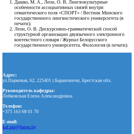
Дашко, М. А., Леон, О. В. Лингвокультурные
особенности ассоциативных связей внутри
семантического поля «СПОРТ» / Вестник Минского
государственного лингвистического университета (в
печати);
Леон, О. В. Дискурсивно-грамматический способ
структурной организации двуязычного электронного
контекстного словаря / Журнал Белорусского
государственного университета. Филология (в печати).
Адрес:
ул.Парковая, 62, 225401 г.Барановичи, Брестская обл.
Руководитель кафедры:
Лобковская Елена Александровна
Телефон:
+375 163 68 01 70
E-mail:
kaf.pip@barsu.by