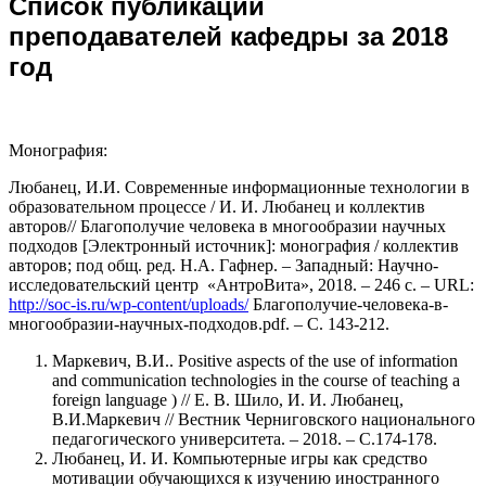
Список публикаций
преподавателей кафедры за 2018
год
Монография:
Любанец, И.И. Современные информационные технологии в
образовательном процессе / И. И. Любанец и коллектив
авторов// Благополучие человека в многообразии научных
подходов [Электронный источник]: монография / коллектив
авторов; под общ. ред. Н.А. Гафнер. – Западный: Научно-
исследовательский центр «АнтроВита», 2018. – 246 с. – URL:
http://soc-is.ru/wp-content/uploads/
Благополучие-человека-в-
многообразии-научных-подходов.pdf. – C. 143-212.
Маркевич, В.И.. Positive aspects of the use of information
and communication technologies in the course of teaching a
foreign language ) // Е. В. Шило, И. И. Любанец,
В.И.Маркевич // Вестник Черниговского национального
педагогического университета. – 2018. – С.174-178.
Любанец, И. И. Компьютерные игры как средство
мотивации обучающихся к изучению иностранного