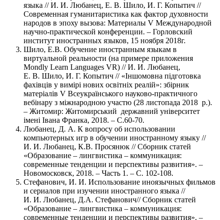
языка // И. И. Любанец, Е. В. Шило, И. Г. Копытич //
Современная гуманитаристика как фактор духовности
народов в эпоху вызова: Материалы V Международной
научно-практической конференции. – Горловский
институт иностранных языков, 15 ноября 2018г.
Шило, Е.В. Обучение иностранным языкам в
виртуальной реальности (на примере приложения
Mondly Learn Languages VR) // И. И. Любанец,
Е. В. Шило, И. Г. Копытич // «Іншомовна підготовка
фахівців у вимірі нових освітніх реалій»: збірник
матеріалів V Всеукраїнського науково-практичного
вебінару з міжнародною участю (28 листопада 2018 р.).
– Житомир: Житомирський державний університет
імені Івана Франка, 2018. – C.60-70.
Любанец, Д. А. К вопросу об использовании
компьютерных игр в обучении иностранному языку //
И. И. Любанец, К.В. Просянюк // Сборник статей
«Образование – лингвистика – коммуникация:
современные тенденции и перспективы развития». –
Новомосковск, 2018. – Часть 1. – С. 102-108.
Стефанович, И. И. Использование иноязычных фильмов
и сериалов при изучении иностранного языка //
И. И. Любанец, Д.А. Стефанович// Сборник статей
«Образование – лингвистика – коммуникация:
современные тенденции и перспективы развития». –