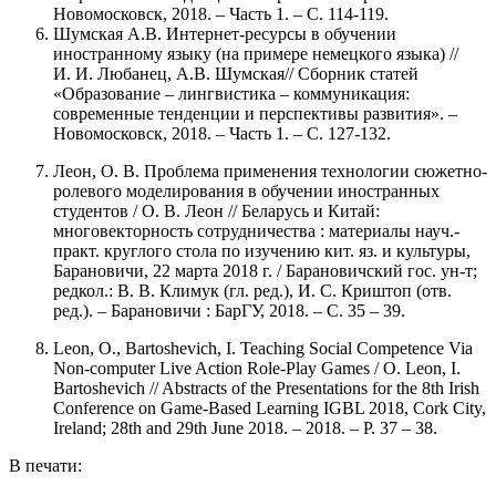
Новомосковск, 2018. – Часть 1. – С. 114-119.
Шумская А.В. Интернет-ресурсы в обучении
иностранному языку (на примере немецкого языка) //
И. И. Любанец, А.В. Шумская// Сборник статей
«Образование – лингвистика – коммуникация:
современные тенденции и перспективы развития». –
Новомосковск, 2018. – Часть 1. – С. 127-132.
Леон, О. В. Проблема применения технологии сюжетно-
ролевого моделирования в обучении иностранных
студентов / О. В. Леон // Беларусь и Китай:
многовекторность сотрудничества : материалы науч.-
практ. круглого стола по изучению кит. яз. и культуры,
Барановичи, 22 марта 2018 г. / Барановичский гос. ун-т;
редкол.: В. В. Климук (гл. ред.), И. С. Криштоп (отв.
ред.). – Барановичи : БарГУ, 2018. – С. 35 – 39.
Leon, O., Bartoshevich, I. Teaching Social Competence Via
Non-computer Live Action Role-Play Games / O. Leon, I.
Bartoshevich // Abstracts of the Presentations for the 8th Irish
Conference on Game-Based Learning IGBL 2018, Cork City,
Ireland; 28th and 29th June 2018. – 2018. – P. 37 – 38.
В печати: