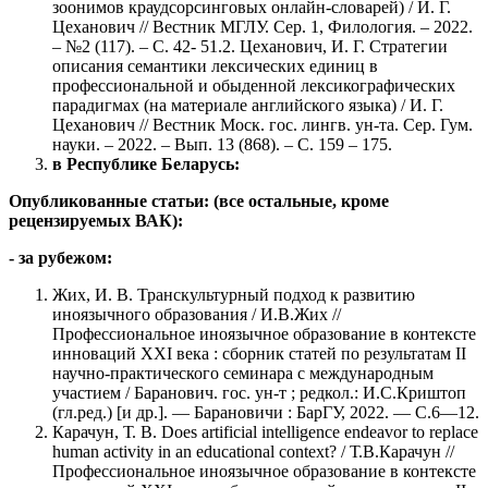
зоонимов краудсорсинговых онлайн-словарей) / И. Г.
Цеханович // Вестник МГЛУ. Сер. 1, Филология. – 2022.
– №2 (117). – С. 42- 51.2. Цеханович, И. Г. Стратегии
описания семантики лексических единиц в
профессиональной и обыденной лексикографических
парадигмах (на материале английского языка) / И. Г.
Цеханович // Вестник Моск. гос. лингв. ун-та. Сер. Гум.
науки. – 2022. – Вып. 13 (868). – С. 159 – 175.
в Республике Беларусь:
Опубликованные статьи: (все остальные, кроме
рецензируемых ВАК):
- за рубежом:
Жих, И. В. Транскультурный подход к развитию
иноязычного образования / И.В.Жих //
Профессиональное иноязычное образование в контексте
инноваций XXI века : сборник статей по результатам II
научно-практического семинара с международным
участием / Баранович. гос. ун-т ; редкол.: И.С.Криштоп
(гл.ред.) [и др.]. — Барановичи : БарГУ, 2022. — С.6—12.
Карачун, Т. В. Does artificial intelligence endeavor to replace
human activity in an educational context? / Т.В.Карачун //
Профессиональное иноязычное образование в контексте