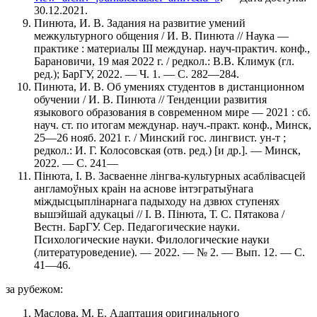
30.12.2021.
Пинюта, И. В. Задания на развитие умений
межкультурного общения / И. В. Пинюта // Наука —
практике : материалы III междунар. науч-практич. конф.,
Барановичи, 19 мая 2022 г. / редкол.: В.В. Климук (гл.
ред.); БарГУ, 2022. — Ч. 1. — С. 282—284.
Пинюта, И. В. Об умениях студентов в дистанционном
обучении / И. В. Пинюта // Тенденции развития
языкового образования в современном мире — 2021 : сб.
науч. ст. по итогам междунар. науч.-практ. конф., Минск,
25—26 нояб. 2021 г. / Минский гос. лингвист. ун-т ;
редкол.: И. Г. Колосовская (отв. ред.) [и др.]. — Минск,
2022. — С. 241—
Пiнюта, I. В. Засваенне лiнгва-культурных асаблiвасцей
англамоўных краiн на аснове iнтэгратыўнага
мiждысцыплiнарнага падыходу на дзвюх ступенях
вышэйшай адукацыi // I. В. Пiнюта, Т. С. Пятакова /
Вестн. БарГУ. Сер. Педагогические науки.
Психологические науки. Филологические науки
(литературоведение). — 2022. — № 2. — Вып. 12. — С.
41—46.
за рубежом:
Маслова, М. Е. Адаптация оригинального