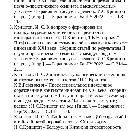
инноваций XXI века : сборник статей по результатам II
научно-практического семинара с международным
участием / Баранович. гос. ун-т ; редкол.: И.С.Криштоп
(гл.ред.) [и др.]. — Барановичи : БарГУ, 2022. — С.108—
114.
Криштоп, И. С. К вопросу о формировании
поликультурной компетентности средствами
иностранного языка / И.С.Криштоп, Т.В.Нагорная //
Профессиональное иноязычное образование в контексте
инноваций XXI века : сборник статей по результатам II
научно-практического семинара с международным
участием / Баранович. гос. ун-т ; редкол.: И.С.Криштоп
(гл.ред.) [и др.]. — Барановичи : БарГУ, 2022. — С.214—
221.
Криштоп, И. С. Лингвокультурологический потенциал
англоязычных сетевых текстов / И.С.Криштоп,
К.В.Гавриленя // Профессиональное иноязычное
образование в контексте инноваций XXI века : сборник
статей по результатам II научно-практического семинара
с международным участием / Баранович. гос. ун-т ;
редкол.: И.С.Криштоп (гл.ред.) [и др.]. — Барановичи :
БарГУ, 2022. — С.147—153.
Криштоп, И. С. Урбаністычныя матывы ў беларусскай і
кітайскай паэзіі першай паловы ХХ стагоддзя /
И.С.Криштоп // Беларусь и Китай: многовекторность