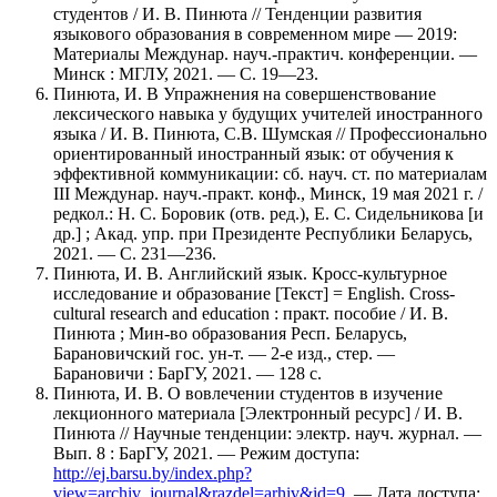
студентов / И. В. Пинюта // Тенденции развития
языкового образования в современном мире — 2019:
Материалы Междунар. науч.-практич. конференции. —
Минск : МГЛУ, 2021. — С. 19—23.
Пинюта, И. В Упражнения на совершенствование
лексического навыка у будущих учителей иностранного
языка / И. В. Пинюта, C.В. Шумская // Профессионально
ориентированный иностранный язык: от обучения к
эффективной коммуникации: сб. науч. ст. по материалам
III Междунар. науч.-практ. конф., Минск, 19 мая 2021 г. /
редкол.: Н. С. Боровик (отв. ред.), Е. С. Сидельникова [и
др.] ; Акад. упр. при Президенте Республики Беларусь,
2021. — С. 231—236.
Пинюта, И. В. Английский язык. Кросс-культурное
исследование и образование [Текст] = English. Cross-
cultural research and education : практ. пособие / И. В.
Пинюта ; Мин-во образования Респ. Беларусь,
Барановичский гос. ун-т. — 2-е изд., стер. —
Барановичи : БарГУ, 2021. — 128 с.
Пинюта, И. В. О вовлечении студентов в изучение
лекционного материала [Электронный ресурс] / И. В.
Пинюта // Научные тенденции: электр. науч. журнал. —
Вып. 8 : БарГУ, 2021. — Режим доступа:
http://ej.barsu.by/index.php?
view=archiv_journal&razdel=arhiv&id=9
. — Дата доступа: