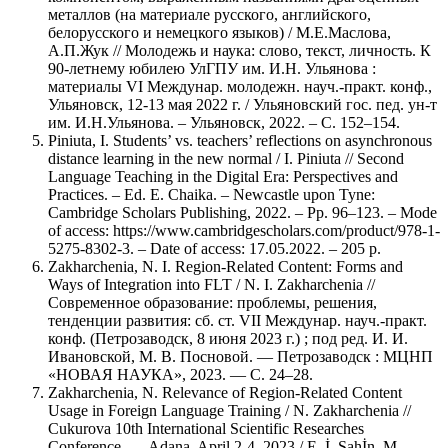
металлов (на материале русского, английского,
белорусского и немецкого языков) / М.Е.Маслова,
А.П.Жук // Молодежь и наука: слово, текст, личность. К
90-летнему юбилею УлГПУ им. И.Н. Ульянова :
материалы VI Междунар. молодежн. науч.-практ. конф.,
Ульяновск, 12-13 мая 2022 г. / Ульяновский гос. пед. ун-т
им. И.Н.Ульянова. – Ульяновск, 2022. – С. 152–154.
Piniuta, I. Students’ vs. teachers’ reflections on asynchronous
distance learning in the new normal / I. Piniuta // Second
Language Teaching in the Digital Era: Perspectives and
Practices. – Ed. E. Chaika. – Newcastle upon Tyne:
Cambridge Scholars Publishing, 2022. – Pp. 96–123. – Mode
of access: https://www.cambridgescholars.com/product/978-1-
5275-8302-3. – Date of access: 17.05.2022. – 205 p.
Zakharchenia, N. I. Region-Related Content: Forms and
Ways of Integration into FLT / N. I. Zakharchenia //
Современное образование: проблемы, решения,
тенденции развития: сб. ст. VII Междунар. науч.-практ.
конф. (Петрозаводск, 8 июня 2023 г.) ; под ред. И. И.
Ивановской, М. В. Посновой. — Петрозаводск : МЦНП
«НОВАЯ НАУКА», 2023. — С. 24–28.
Zakharchenia, N. Relevance of Region-Related Content
Usage in Foreign Language Training / N. Zakharchenia //
Cukurova 10th International Scientific Researches
Conference. — Adana, April 2-4, 2023 / E. İ. Şahİn, M.