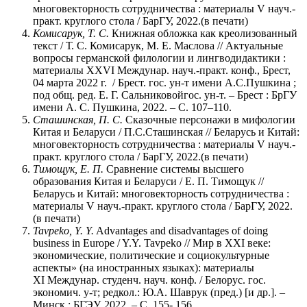
многовекторность сотрудничества : материалы V науч.-
практ. круглого стола / БарГУ, 2022.(в печати)
Комисарук, Т. С.
Книжная обложка как креолизованный
текст / Т. С. Комисарук, М. Е. Маслова // Актуальные
вопросы германской филологии и лингводидактики :
материалы XХVI Междунар. науч.-практ. конф., Брест,
04 марта 2022 г. / Брест. гос. ун-т имени А.С.Пушкина ;
под общ. ред. Е. Г. Сальниковойгос. ун-т. – Брест : БрГУ
имени А. С. Пушкина, 2022. – С. 107–110.
Сташинская, П. С.
Сказочные персонажи в мифологии
Китая и Беларуси / П.С.Сташинская // Беларусь и Китай:
многовекторность сотрудничества : материалы V науч.-
практ. круглого стола / БарГУ, 2022.(в печати)
Тимощук, Е. П.
Сравнение системы высшего
образования Китая и Беларуси / Е. П. Тимощук //
Беларусь и Китай: многовекторность сотрудничества :
материалы V науч.-практ. круглого стола / БарГУ, 2022.
(в печати)
Tavpeko, Y. Y.
Advantages and disadvantages of doing
business in Europe / Y.Y. Tavpeko // Мир в XXI веке:
экономические, политические и социокультурные
аспекты» (на иностранных языках): материалы
XI Междунар. студенч. науч. конф. / Белорус. гос.
экономич. у-т; редкол.: Ю.А. Шаврук (пред.) [и др.]. –
Минск : БГЭУ, 2022. – С. 155- 156.