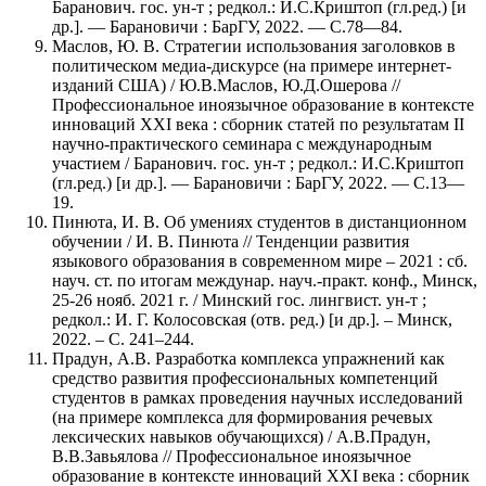
Баранович. гос. ун-т ; редкол.: И.С.Криштоп (гл.ред.) [и
др.]. — Барановичи : БарГУ, 2022. — С.78—84.
Маслов, Ю. В. Стратегии использования заголовков в
политическом медиа-дискурсе (на примере интернет-
изданий США) / Ю.В.Маслов, Ю.Д.Ошерова //
Профессиональное иноязычное образование в контексте
инноваций XXI века : сборник статей по результатам II
научно-практического семинара с международным
участием / Баранович. гос. ун-т ; редкол.: И.С.Криштоп
(гл.ред.) [и др.]. — Барановичи : БарГУ, 2022. — С.13—
19.
Пинюта, И. В. Об умениях студентов в дистанционном
обучении / И. В. Пинюта // Тенденции развития
языкового образования в современном мире – 2021 : сб.
науч. ст. по итогам междунар. науч.-практ. конф., Минск,
25-26 нояб. 2021 г. / Минский гос. лингвист. ун-т ;
редкол.: И. Г. Колосовская (отв. ред.) [и др.]. – Минск,
2022. – С. 241–244.
Прадун, А.В. Разработка комплекса упражнений как
средство развития профессиональных компетенций
студентов в рамках проведения научных исследований
(на примере комплекса для формирования речевых
лексических навыков обучающихся) / А.В.Прадун,
В.В.Завьялова // Профессиональное иноязычное
образование в контексте инноваций XXI века : сборник