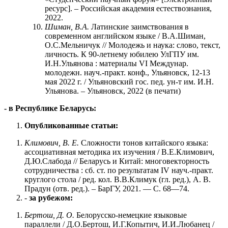
ресурс]. – Российская академия естествознания,
2022.
Шиман, В.А.
Латинские заимствования в
современном английском языке / В.А.Шиман,
О.С.Мельничук // Молодежь и наука: слово, текст,
личность. К 90-летнему юбилею УлГПУ им.
И.Н.Ульянова : материалы VI Междунар.
молодежн. науч.-практ. конф., Ульяновск, 12-13
мая 2022 г. / Ульяновский гос. пед. ун-т им. И.Н.
Ульянова. – Ульяновск, 2022 (в печати)
- в Республике Беларусь:
Опубликованные статьи
:
Климович, В. Е.
Сложности тонов китайского языка:
ассоциативная методика их изучения / В.Е.Климович,
Д.Ю.Слабода // Беларусь и Китай: многовекторность
сотрудничества : сб. ст. по результатам IV науч.-практ.
круглого стола / ред. кол. В.В.Климук (гл. ред.), А. В.
Прадун (отв. ред.). – БарГУ, 2021. — С. 68—74.
-
за рубежом:
Бертош, Д. О.
Белорусско-немецкие языковые
параллели / Д.О.Бертош, И.Г.Копытич, И.И.Любанец /