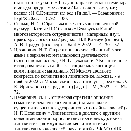
статей по результатам II научно-практического семинара
с международным участием / Баранович. гос. ун-т ;
редкол.: И.С.Криштоп (гл.ред.) [и др.]. — Барановичи :
БарГУ, 2022. — С.92—100.
Сенько, Н. С. Образ льва как часть мифологической
культуры Китая / Н.С.Сенько // Беларусь и Китай:
многовекторность сотрудничества : материалы науч.-
практ. круглого стола / ред. кол. В.В.Климук (гл. ред.),
А. В. Прадун (отв. ред.). – БарГУ, 2022. — С. 30—32.
Цеханович, И. Г. Стереотипы носителей английского
языка в зеркале их метаязыковой деятельности
(когнитивный аспект) / И. Г. Цеханович // Когнитивные
исследования языка. Язык – социальная когниция –
коммуникация : материалы XI Международного
конгресса по когнитивной лингвистике, Москва, 7-9
ноября 2022г. / Московский гос. лингв. ун-т ; редкол.: О.
К. Ирисханова (гл. ред. вып.) [и др.]. – М., 2022. – С. 67-
72.
Цеханович, И. Г. Логическая стратегия описания
семантики лексических единиц (на материале
существительных краудсорсинговых онлайн-словарей) /
И. Г. Цеханович // Лингвистика в диалоге с другими
областями знаний: юрислингвистика и дискурсивная
лингвистика, коммуникативная лингвистика и
лингвокультурология : сб. науч. статей / ВФ УО ФПБ