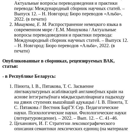
Актуальные вопросы переводоведения и практики
перевода: Международный сборник научных статей. –
Выпуск 12. – Н. Новгород: Бюро переводов «Альба»,
2022. (в печати)
Мишукова, Е. М.
Распространение немецкого языка в
современном мире / Е.М. Мишукова / Актуальные
вопросы переводоведения и практики перевода:
Международный сборник научных статей. – Выпуск 12.
– Н. Новгород: Бюро переводов «Альба», 2022. (в
печати)
Опубликованные в сборниках, рецензируемых ВАК,
статьи:
- в Республике Беларусь:
Пінюта, І. В., Пятакова, Т. С. Засваенне
лiнгвакультурных асаблівасцей англамоўных краiн на
аснове iнтэгратыўнага мiждысцыплiнарнага падыходу
на дзвюх ступенях вышэйшай адукацыi / I. В. Пiнюта, Т.
С. Пятакова // Вестник БарГУ. Сер. Педагогические
науки. Психологические науки. Филологические науки
(литературоведение). – 2022. – Вып. 12. – С. 41–46.
Цеханович, И. Г. Стратегии лексикографического
описания семантики лексических единиц (на материале