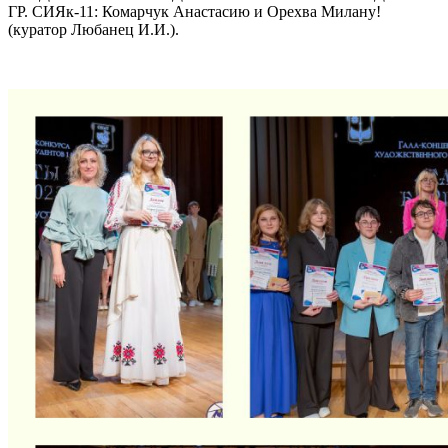
ГР. СИЯк-11: Комарчук Анастасию и Орехва Милану!
(куратор Любанец И.И.).