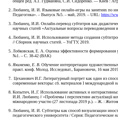
общей ред. А.Г. Гудманяна, С.И. Сидоренко. ― Киев : Аг
Любанец, И. И. Языковые онлайн-игры на занятиях по ин
Педагогика». – Выпуск №5. – май, 2019. – URL:
https://w
Любанец, И.И. Онлайн-перевод субтитров как дидактиче
научных статей «Актуальные вопросы переводоведения и п
Любанец, И. И. Использование метода создания субтитров
// Сборник научных статей. – УлГТУ, 2019.
Лобковская, Е. А. Оценка эффективности формирования у 
№1. – С. 38-42 (ВАК)
Якименко, Е. В.
Обучение интерпретации художественных 
практ. конф. Молод. Исследоват., Барановичи, 16 мая 2019 
Цеханович И.Г. Литературный портрет как один из спосо
современные векторы: сб. материалов I международной нау
Копытич, И..Г. Использование активных и интерактивны
И.И. Любанец // «Проблемы і перспективи актуалізаціі ком
міжнародною участю (27 листопада 2019 р.). – Ж. : Житом
Любанец, И. И. Субтитры как способ визуализации иностр
педагогического университета / Серия: Педагогические нау