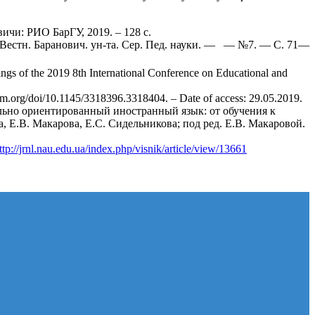
ичи: РИО БарГУ, 2019. – 128 с.
 Вестн. Баранович. ун-та. Сер. Пед. науки. — — №7. — С. 71—
gs of the 2019 8th International Conference on Educational and
m.org/doi/10.1145/3318396.3318404. – Date of access: 29.05.2019.
льно ориентированный иностранный язык: от обучения к
а, Е.В. Макарова, Е.С. Сидельникова; под ред. Е.В. Макаровой.
ttp://jrnl.nau.edu.ua/index.php/visnik/article/view/13661