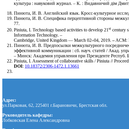
культура : навуковий журнал. – К. : Видавничий дім Дмитра 
Пинюта, И. В. Английский язык. Кросс-культурное исследо
Пинюта, И. В. Специфика перцептивной стороны межкуль
77.
st
Piniuta, I. Technology based activities to develop 21
century s
Information Technology. –
Cambridge, United Kingdom — March 02
–
04, 2019.
–
ACM: Ne
Пинюта, И. В. Предпосылки межкультурного посредничес
эффективной коммуникации : сб. науч. статей / Акад. упр
– Минск: Академия управления при Президенте Респуб. Б
Piniuta, I. Assessment of collaborative skills / Piniuta // Proc
DOI
:
10.18372/2306-1472.1.13661
Адрес:
ул.Парковая, 62, 225401 г.Барановичи, Брестская обл.
Руководитель кафедры:
Лобковская Елена Александровна