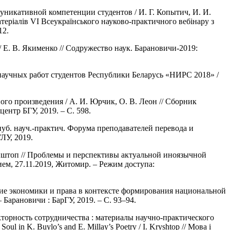
никативной компетенции студентов / И. Г. Копытич, И. И.
атеріалів VІ Всеукраїнського науково-практичного вебінару з
12.
Е. В. Якименко // Содружество наук. Барановичи-2019:
 научных работ студентов Республики Беларусь «НИРС 2018» /
го произведения / А. И. Юрчик, О. В. Леон // Сборник
ентр БГУ, 2019. – С. 598.
пуб. науч.-практич. Форума преподавателей перевода и
У, 2019.
риштоп // Проблемы и перспективы актуальной иноязычной
ем, 27.11.2019, Житомир. – Режим доступа:
тие экономики и права в контексте формирования национальной
– Барановичи : БарГУ, 2019. – С. 93–94.
кторность сотрудничества : материалы научно-практического
oul in K. Buylo’s and E. Millay’s Poetry / I. Kryshtop // Мова і