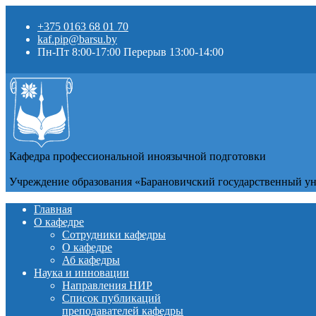
+375 0163 68 01 70
kaf.pip@barsu.by
Пн-Пт 8:00-17:00 Перерыв 13:00-14:00
Кафедра профессиональной иноязычной подготовки
Учреждение образования «Барановичский государственный у
Главная
О кафедре
Сотрудники кафедры
О кафедре
Аб кафедры
Наука и инновации
Направления НИР
Список публикаций
преподавателей кафедры