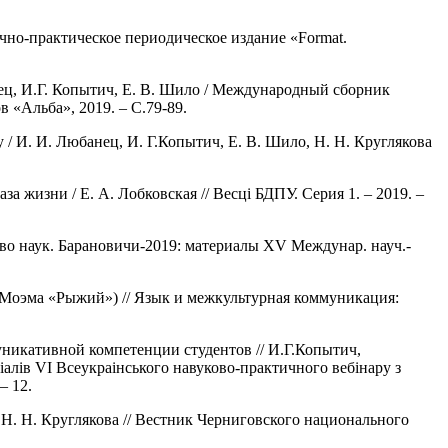
чно-практическое периодическое издание «Format.
ец, И.Г. Копытич, Е. В. Шило / Международный сборник
 «Альба», 2019. – C.79-89.
/ И. И. Любанец, И. Г.Копытич, Е. В. Шило, Н. Н. Круглякова
жизни / Е. А. Лобковская // Весці БДПУ. Серия 1. – 2019. –
тво наук. Барановичи-2019: материалы XV Междунар. науч.-
. Моэма «Рыжий») // Язык и межкультурная коммуникация:
никативной компетенции студентов // И.Г.Копытич,
ріалів VI Всеукраінського навуково-практичного вебінару з
– 12.
 Н. Н. Круглякова // Вестник Черниговского национального