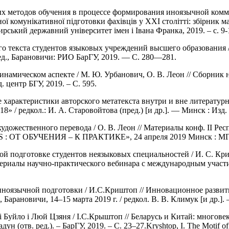
х методов обучения в процессе формирования иноязычной комму
ої комунікативної підготовки фахівців у ХХІ столітті: збірник м
рський державний університет імен і Івана Франка, 2019. – с. 9-
о текста студентов языковых учреждений высшего образования / 
ед., Барановичи: РИО БарГУ, 2019. — С. 280—281.
инамическом аспекте / М. Ю. Урбанович, О. В. Леон // Сборник
. центр БГУ, 2019. – С. 595.
характеристики авторского метатекста внутри и вне литературно
/ редкол.: И. А. Старовойтова (пред.) [и др.]. — Минск : Изд. ц
удожественного перевода / О. В. Леон // Материалы конф. II Рес
: ОТ ОБУЧЕНИЯ – К ПРАКТИКЕ», 24 апреля 2019 Минск : МГЛ
ой подготовке студентов неязыковых специальностей / И. С. К
ериалы научно-практического вебинара с международным участи
 иноязычной подготовки / И.С.Криштоп // Инновационное разви
 Барановичи, 14–15 марта 2019 г. / редкол. В. В. Климук [и др.]. 
Буйло і Люй Цзяня / І.С.Крыштоп // Беларусь и Китай: многове
дун (отв. ред.). – БарГУ, 2019. – С. 23–27.Kryshtop, I. The Motif of S