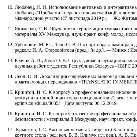
Любанец, И. И. Использование активных и интерактивны
Любанец // Проблеми і перспективи актуалізації іншомовн
міжнародною участю (27 листопада 2019 р.). – Ж.: Житоми
Якименко, Е. В. Обучение интерпретации художественног
материалы XV Междунар. науч.-практ. конф. молод. иссл
Урбанович М. Ю., Леон О. В. Паспорт образа вампира в д
редкол.: И. А. Старовойтова (пред.) [и др.]. — Минск : Изд
Юрчик А. И., Леон О. В. Структурные и функциональные 
научных работ студентов Республики Беларусь «НИРС 2018» 
Леон, О. В. Локализация современных видеоигр как вид х
практикующих переводчиков «TRANSLATIO IN MERITIS 
Криштоп, И. С. К вопросу о профессиональной иноязычн
коммуникативной подготовки специалистов 21 века : мат
eprints.zu.edu.ua/3035/ – Дата доступа: 06.12.2019.
Криштоп, И. С. К вопросу о качестве профессиональной
безопасности : материалы II Междунар. науч.-практ. конф.,
Крыштоп, І. С. Вясновыя матывы ў творчасці Канстанцыі 
круглого стола / ред. кол. В. В. Климук (гл. ред.), А. В. Пра