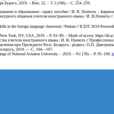
Бураго, 2019. – Вип. 22. – Т. I (196). – C. 254–259.
вание и образование : практ. пособие / И. В. Пинюта. – Баранов
турного общения учителя иностранного языка / И. В.Пинюта //
kills in the foreign language classroom / Piniuta
//
ICEIT 2019 Proceedin
w York, NY, USA, 2019. – P. 93–99. – Mode of access: https://dl.ac
тва учителя иностранного языка / И. В. Пинюта // Профессиона
авления при Президенте Респ. Беларусь : редкол.: О.П. Дмитриев
еларусь, 2019. — С. 104—107.
eedings of National Aviation University. – 2019. – N1 (78). – P. 95–100.
h